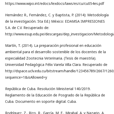
https://www.wipo.int/edocs/lexdocs/laws/es/cu/cu054es.pdf
Hernández R., Fernández, C. y Baptista, P. (2014): Metodología
de la investigación. 5ta Ed.) México: EDAMSA IMPRESIONES
S.A. de C.V. Recuperado de:
http://www.esup.edu.pe/descargas/dep_investigacion/Metodo
Martín, T. (2014). La preparación profesional en educación
ambiental para el desarrollo sostenible de los docentes de la
especialidad Zootecnia Veterinaria. (Tesis de maestría).
Universidad Pedagógica Félix Varela Villa Clara. Recuperado de
http://dspace.uclv.edu.cu/bitstream/handle/123456789/2667/126
sequence=1&isAllowed=y
República de Cuba. Resolución Ministerial 140/2019.
Reglamento de la Educación de Posgrado de la República de
Cuba. Documento en soporte digital. Cuba.
Rodríguez, Z., Rizo, R., García, M. E., Mirabal, A. y Nazario, A.