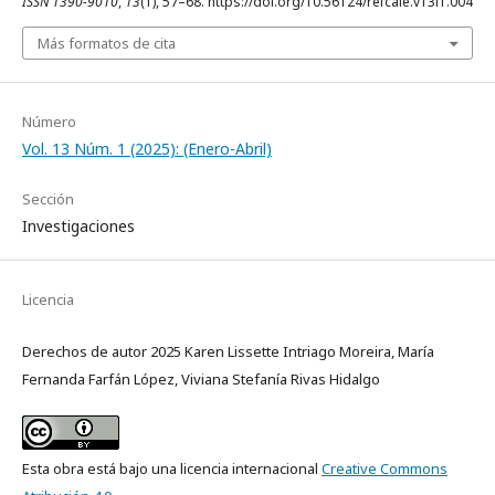
ISSN 1390-9010
,
13
(1), 57–68. https://doi.org/10.56124/refcale.v13i1.004
Más formatos de cita
Número
Vol. 13 Núm. 1 (2025): (Enero-Abril)
Sección
Investigaciones
Licencia
Derechos de autor 2025 Karen Lissette Intriago Moreira, María
Fernanda Farfán López, Viviana Stefanía Rivas Hidalgo
Esta obra está bajo una licencia internacional
Creative Commons