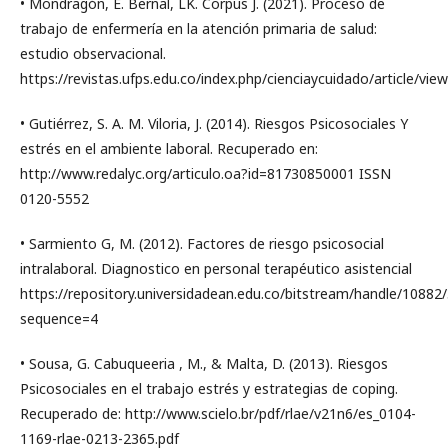
• Mondragón, E. Bernal, LK. Corpus J. (2021). Proceso de
trabajo de enfermería en la atención primaria de salud:
estudio observacional.
https://revistas.ufps.edu.co/index.php/cienciaycuidado/article/vie
• Gutiérrez, S. A. M. Viloria, J. (2014). Riesgos Psicosociales Y
estrés en el ambiente laboral. Recuperado en:
http://www.redalyc.org/articulo.oa?id=81730850001 ISSN
0120-5552
• Sarmiento G, M. (2012). Factores de riesgo psicosocial
intralaboral. Diagnostico en personal terapéutico asistencial
https://repository.universidadean.edu.co/bitstream/handle/1088
sequence=4
• Sousa, G. Cabuqueeria , M., & Malta, D. (2013). Riesgos
Psicosociales en el trabajo estrés y estrategias de coping.
Recuperado de: http://www.scielo.br/pdf/rlae/v21n6/es_0104-
1169-rlae-0213-2365.pdf