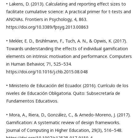
• Lakens, D. (2013). Calculating and reporting effect sizes to
facilitate cumulative science: A practical primer for t-tests and
ANOVAs. Frontiers in Psychology, 4, 863.
https://doi.org/10.3389/fpsyg.2013.00863
• Mekler, E. D., Brühlmann, F., Tuch, A. N., & Opwis, K. (2017).
Towards understanding the effects of individual gamification
elements on intrinsic motivation and performance. Computers
in Human Behavior, 71, 525–534.
https://doi.org/10.1016/j.chb.2015.08.048
• Ministerio de Educación del Ecuador. (2016). Currículo de los
niveles de Educación Obligatoria. Quito: Subsecretaría de
Fundamentos Educativos.
• Mora, A., Riera, D., González, C., & Arnedo-Moreno, J. (2017).
Gamification: A systematic review of design frameworks.
Journal of Computing in Higher Education, 29(3), 516–548.
https://doi.org/10.1007/s12528-017-9150-4