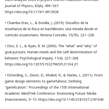
Journal of Physics, 83(6), 499–507.
https://doi.org/10.1119/1.4913928
• Chamba-Eras, L., & Bonilla, J. (2019). Desafíos de la
enseñanza de la física en bachillerato: una mirada desde el
currículo ecuatoriano. Revista Conrado, 15(70), 221–228.
• Deci, E. L., & Ryan, R. M. (2000). The “what” and “why” of
goal pursuits: Human needs and the self-determination of
behavior. Psychological Inquiry, 11(4), 227–268.
https://doi.org/10.1207/S15327965PLI1104_01
• Deterding, S., Dixon, D., Khaled, R., & Nacke, L. (2011). From
game design elements to gamefulness: Defining
“gamification.” Proceedings of the 15th International
Academic MindTrek Conference: Envisioning Future Media
Environments, 9–15. https://doi.org/10.1145/2181037.2181040