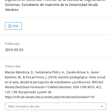
Sistemas. Estudiante de maestría de la Universidad Alcalá
Henares.
PDF
Publicado
2016-05-03
Cómo citar
Macías Mendoza, D., Santamaría Philco, A., Zavala Alcívar, A., Ayoví
Ramírez, M., & Pincay Ponce, J. (2016). Gestión pedagógica: clima social
en el aula, desde la percepción de estudiantes y profesores.
REFCALE:
Revista Electrónica Formación Y Calidad Educativa. ISSN 1390-9010
,
4
(1),
125–138. Recuperado a partir de
https://refcale.uleam.edu.ec/index.php/refcale/article/view/1101
Más formatos de cita