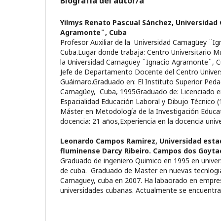
Biografía del autor/a
Yilmys Renato Pascual Sánchez,
Universidad
Agramonte¨, Cuba
Profesor Auxiliar de la Universidad Camagüey ¨I
Cuba.Lugar donde trabaja: Centro Universitario Mun
la Universidad Camagüey ¨Ignacio Agramonte¨, Cub
Jefe de Departamento Docente del Centro Univers
Guáimaro.Graduado en: El Instituto Superior Peda
Camagüey, Cuba, 1995Graduado de: Licenciado en
Espacialidad Educación Laboral y Dibujo Técnico (
Máster en Metodología de la Investigación Educat
docencia: 21 años,Experiencia en la docencia unive
Leonardo Campos Ramirez,
Universidad esta
fluminense Darcy Ribeiro. Campos dos Goytac
Graduado de ingeniero Quimico en 1995 en univer
de cuba. Graduado de Master en nuevas tecnlogia
Camaguey, cuba en 2007. Ha labaorado en empresa
universidades cubanas. Actualmente se encuentra