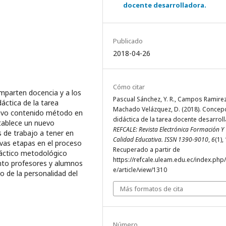
docente desarrolladora.
Publicado
2018-04-26
Cómo citar
imparten docencia y a los
Pascual Sánchez, Y. R., Campos Ramirez,
áctica de la tarea
Machado Velázquez, D. (2018). Concep
etivo contenido método en
didáctica de la tarea docente desarrol
stablece un nuevo
REFCALE: Revista Electrónica Formación Y
 de trabajo a tener en
Calidad Educativa. ISSN 1390-9010
,
6
(1),
evas etapas en el proceso
Recuperado a partir de
dáctico metodológico
https://refcale.uleam.edu.ec/index.php/
anto profesores y alumnos
e/article/view/1310
o de la personalidad del
Más formatos de cita
Número