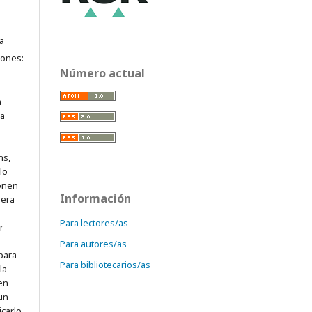
a
iones:
Número actual
a
ra
ns,
lo
onen
Información
mera
Para lectores/as
r
Para autores/as
para
Para bibliotecarios/as
la
 en
 un
icarlo