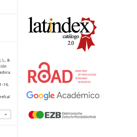
 L., &
ción
ladora.
 1–16.
refcal