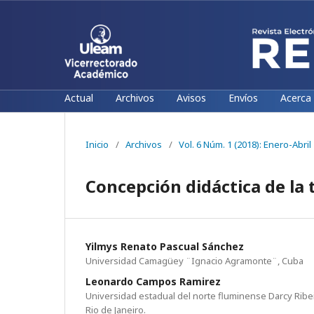
Actual
Archivos
Avisos
Envíos
Acerca
Inicio
/
Archivos
/
Vol. 6 Núm. 1 (2018): Enero-Abril
Concepción didáctica de la
Yilmys Renato Pascual Sánchez
Universidad Camagüey ¨Ignacio Agramonte¨, Cuba
Leonardo Campos Ramirez
Universidad estadual del norte fluminense Darcy Rib
Rio de Janeiro.