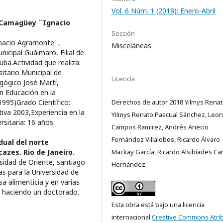
Vol. 6 Núm. 1 (2018): Enero-Abril
 Camagüey ¨Ignacio
Sección
gnacio Agramonte¨,
Misceláneas
icipal Guáimaro, Filial de
a.Actividad que realiza:
itario Municipal de
Licencia
gógico José Martí,
 Educación en la
1995)Grado Científico:
Derechos de autor 2018 Yilmys Rena
iva 2003,Experiencia en la
Yilmys Renato Pascual Sánchez, Leo
rsitaria: 16 años.
Campos Ramirez, Andrés Anecio
Fernández Villalobos, Ricardo Álvaro
dual del norte
azes. Rio de Janeiro.
Mackay García, Ricardo Alsibiades C
sidad de Oriente, santiago
Hernández
s para la Universidad de
 alimenticia y en varias
 haciendo un doctorado.
Esta obra está bajo una licencia
internacional
Creative Commons Atri