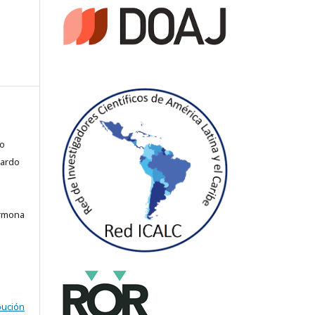
to
nardo
armona
bución