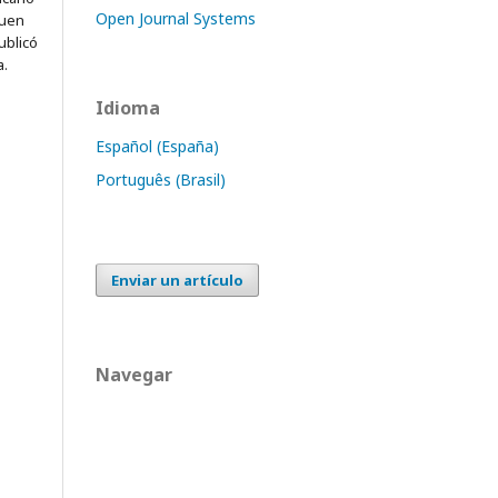
Open Journal Systems
quen
ublicó
a.
Idioma
Español (España)
Português (Brasil)
Enviar un artículo
Navegar