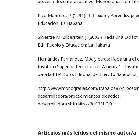
proceso docente-educativo; Monografias.com.ht
Rico Montero, P. (1996): Reflexión y Aprendizaje en
Educación, La Habana.
Silvestre M, Zilberstein J. (2003.) Hacia una Didáct
Ed... Pueblo y Educación: La Habana.
Hernández Fernández, M.A. y otros: Hacia una efic
Instituto Superior Tecnológico “América” e Instit
para la ETP. Dpto. Editorial del Ejército Sangolquí, 
http://www.monografias.com/trabajos87/procedim
desarrolladora/procedimientos-didactica-
desarrolladora.shtml#ixzz3qG33IJGO.
Artículos más leídos del mismo autor/a