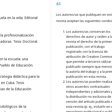
4.0
.
Los autores/as que publiquen en est
ela en la vida; Editorial
revista aceptan las siguientes condic
Los autores/as conservan los
a profesionalización
derechos de autor y ceden a l
adoras. Tesis Doctoral.
revista el derecho de la prime
publicación, con el trabajo
registrado con la licencia de
atribución de Creative Commo
n la escuela: una
que permite a terceros utilizar 
 Pueblo de Educación.
publicado siempre que menci
la autoría del trabajo y a la pri
ategia didáctica para la
publicación en esta revista.
Los autores/as pueden realiza
 en Cuba. Tesis
otros acuerdos contractuales
ias de la Educación
independientes y adicionales 
la distribución no exclusiva de 
versión del artículo publicado
dológicos de la
esta revista (p. ej., incluirlo en
repositorio institucional o publ