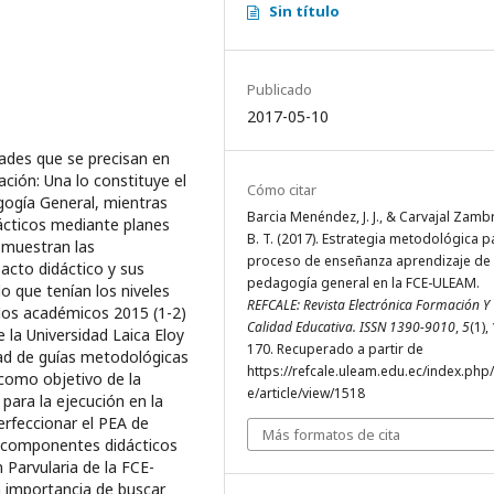
Sin título
Publicado
2017-05-10
ades que se precisan en
ación: Una lo constituye el
Cómo citar
ogía General, mientras
Barcia Menéndez, J. J., & Carvajal Zamb
dácticos mediante planes
B. T. (2017). Estrategia metodológica p
e muestran las
proceso de enseñanza aprendizaje de
 acto didáctico y sus
pedagogía general en la FCE-ULEAM.
do que tenían los niveles
REFCALE: Revista Electrónica Formación Y
odos académicos 2015 (1-2)
Calidad Educativa. ISSN 1390-9010
,
5
(1),
e la Universidad Laica Eloy
170. Recuperado a partir de
dad de guías metodológicas
https://refcale.uleam.edu.ec/index.php/
como objetivo de la
e/article/view/1518
para la ejecución en la
erfeccionar el PEA de
Más formatos de cita
s componentes didácticos
n Parvularia de la FCE-
a importancia de buscar