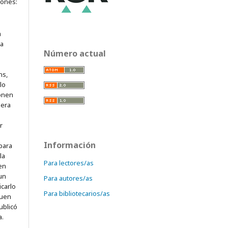
iones:
a
ra
Número actual
ns,
lo
onen
mera
r
Información
para
la
Para lectores/as
 en
 un
Para autores/as
icarlo
Para bibliotecarios/as
quen
ublicó
a.