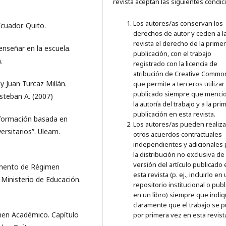
revista aceptan las siguientes condic
Los autores/as conservan los
cuador. Quito.
derechos de autor y ceden a l
revista el derecho de la prime
 enseñar en la escuela.
publicación, con el trabajo
.
registrado con la licencia de
atribución de Creative Commo
 Juan Turcaz Millán.
que permite a terceros utilizar 
publicado siempre que menci
Esteban A. (2007)
la autoría del trabajo y a la pri
publicación en esta revista.
a formación basada en
Los autores/as pueden realiza
rsitarios”. Uleam.
otros acuerdos contractuales
independientes y adicionales 
la distribución no exclusiva de 
versión del artículo publicado
lamento de Régimen
esta revista (p. ej., incluirlo en
 Ministerio de Educación.
repositorio institucional o publ
en un libro) siempre que indi
claramente que el trabajo se p
men Académico. Capítulo
por primera vez en esta revist