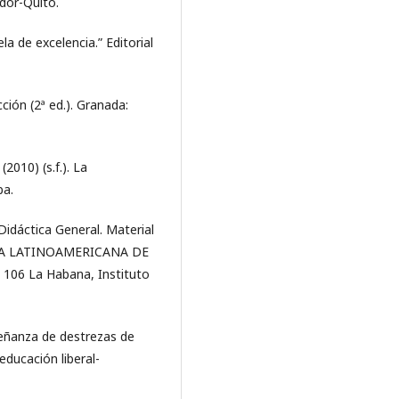
ador-Quito.
a de excelencia.” Editorial
ción (2ª ed.). Granada:
010) (s.f.). La
ba.
e Didáctica General. Material
ISTA LATINOAMERICANA DE
106 La Habana, Instituto
nseñanza de destrezas de
ducación liberal-