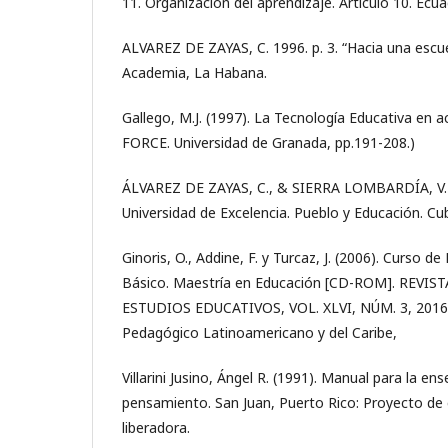
11. Organización del aprendizaje. Artículo 10. Ecu
ALVAREZ DE ZAYAS, C. 1996. p. 3. “Hacia una escuel
Academia, La Habana.
Gallego, M.J. (1997). La Tecnología Educativa en ac
FORCE. Universidad de Granada, pp.191-208.)
ÁLVAREZ DE ZAYAS, C., & SIERRA LOMBARDÍA, V. (2
Universidad de Excelencia. Pueblo y Educación. Cu
Ginoris, O., Addine, F. y Turcaz, J. (2006). Curso d
Básico. Maestría en Educación [CD-ROM]. REV
ESTUDIOS EDUCATIVOS, VOL. XLVI, NÚM. 3, 2016 
Pedagógico Latinoamericano y del Caribe,
Villarini Jusino, Ángel R. (1991). Manual para la e
pensamiento. San Juan, Puerto Rico: Proyecto de e
liberadora.