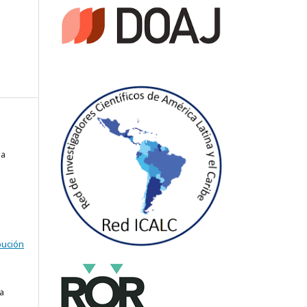
sa
bución
a