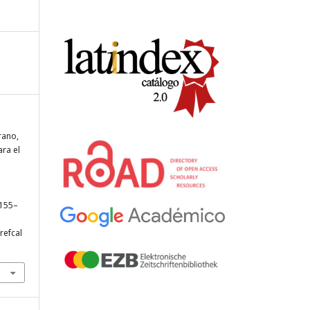
rano,
ara el
 155–
refcal