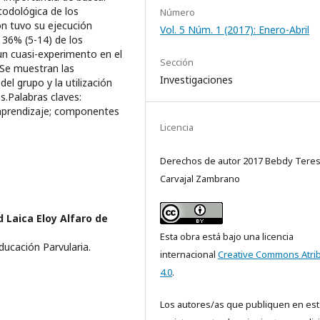
todológica de los
Número
ón tuvo su ejecución
Vol. 5 Núm. 1 (2017): Enero-Abril
 36% (5-14) de los
un cuasi-experimento en el
Sección
. Se muestran las
Investigaciones
del grupo y la utilización
s.Palabras claves:
aprendizaje; componentes
Licencia
Derechos de autor 2017 Bebdy Tere
Carvajal Zambrano
 Laica Eloy Alfaro de
Esta obra está bajo una licencia
ducación Parvularia.
internacional
Creative Commons Atri
4.0
.
Los autores/as que publiquen en est