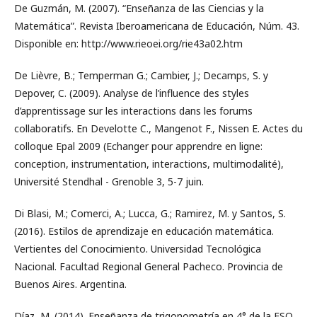
De Guzmán, M. (2007). “Enseñanza de las Ciencias y la
Matemática”. Revista Iberoamericana de Educación, Núm. 43.
Disponible en: http://www.rieoei.org/rie43a02.htm
De Lièvre, B.; Temperman G.; Cambier, J.; Decamps, S. y
Depover, C. (2009). Analyse de l’influence des styles
d’apprentissage sur les interactions dans les forums
collaboratifs. En Develotte C., Mangenot F., Nissen E. Actes du
colloque Epal 2009 (Echanger pour apprendre en ligne:
conception, instrumentation, interactions, multimodalité),
Université Stendhal - Grenoble 3, 5-7 juin.
Di Blasi, M.; Comerci, A.; Lucca, G.; Ramirez, M. y Santos, S.
(2016). Estilos de aprendizaje en educación matemática.
Vertientes del Conocimiento. Universidad Tecnológica
Nacional. Facultad Regional General Pacheco. Provincia de
Buenos Aires. Argentina.
Díaz, M. (2014). Enseñanza de trigonometría en 4° de la ESO