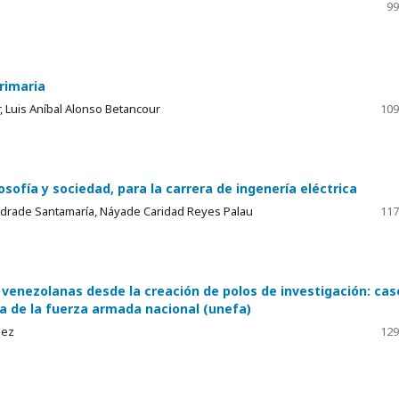
99
primaria
, Luis Aníbal Alonso Betancour
109
sofía y sociedad, para la carrera de ingenería eléctrica
ndrade Santamaría, Náyade Caridad Reyes Palau
117
s venezolanas desde la creación de polos de investigación: cas
ca de la fuerza armada nacional (unefa)
nez
129