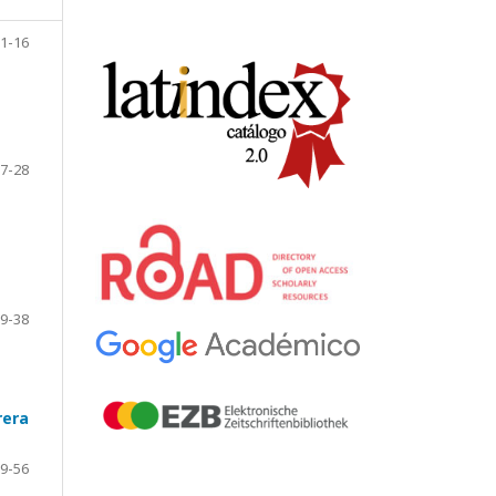
1-16
7-28
9-38
rera
9-56