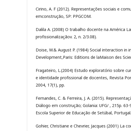
Cirino, A. F (2012). Representações sociais e com
emconstrução, SP: PPGCOM.
Dalila A. (2008) O trabalho docente na América La
profissionalizaçãov. 2, n. 2/3.08).
Doise, W.& August P. (1984) Social interaction in in
Development,Paris: Editions de laMaison des Sc
Fragateiro, L.(2004) Estudo exploratório sobre cur
e identidade profissional de docentes, Revista P
2004, 17(1), pp.
Fernandes, C. & Ferreira, J. A. (2015). Representa
Diálogo em construção; Golania: UFG/ , 215p. 63-
Escola Superior de Educação de Setúbal, Portugal
Gohier, Christiane e Chevrier, Jacques (2001) La co