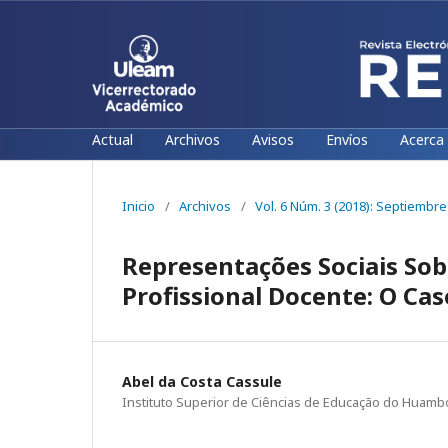
Actual
Archivos
Avisos
Envíos
Acerca
Inicio
/
Archivos
/
Vol. 6 Núm. 3 (2018): Septiembr
Representações Sociais So
Profissional Docente: O C
Abel da Costa Cassule
Instituto Superior de Ciências de Educação do Huamb