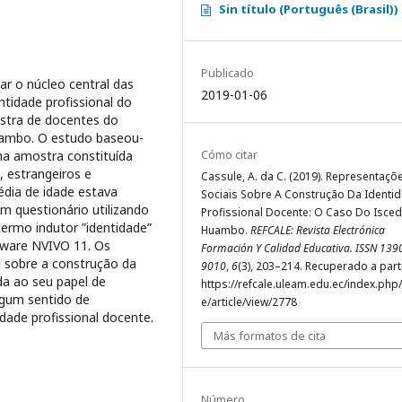
Sin título (Português (Brasil))
Publicado
r o núcleo central das
2019-01-06
ntidade profissional do
ostra de docentes do
Huambo. O estudo baseou-
Cómo citar
ma amostra constituída
, estrangeiros e
Cassule, A. da C. (2019). Representaçõ
dia de idade estava
Sociais Sobre A Construção Da Identi
m questionário utilizando
Profissional Docente: O Caso Do Isced
termo indutor ”identidade”
Huambo.
REFCALE: Revista Electrónica
tware NVIVO 11. Os
Formación Y Calidad Educativa. ISSN 139
 sobre a construção da
9010
,
6
(3), 203–214. Recuperado a part
da ao seu papel de
https://refcale.uleam.edu.ec/index.php/
lgum sentido de
e/article/view/2778
idade profissional docente.
Más formatos de cita
Número