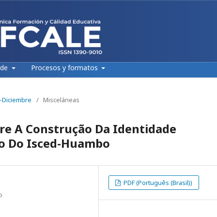
 de
Procesos y formatos
e-Diciembre
/
Misceláneas
bre A Construção Da Identidade
aso Do Isced-Huambo
PDF (Português (Brasil))
o