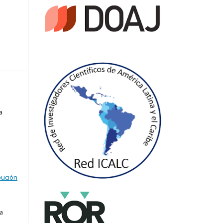
a
bución
a