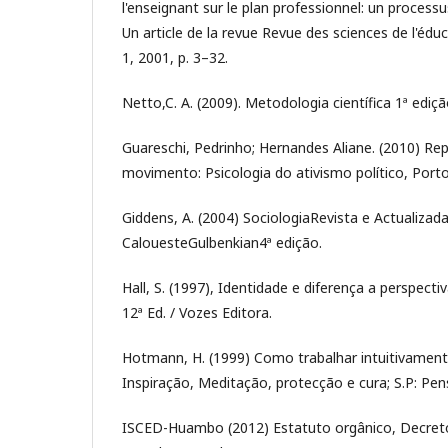
l'enseignant sur le plan professionnel: un processu
Un article de la revue Revue des sciences de l'éd
1, 2001, p. 3–32.
Netto,C. A. (2009). Metodologia científica 1ª ediç
Guareschi, Pedrinho; Hernandes Aliane. (2010) Re
movimento: Psicologia do ativismo político, Porto
Giddens, A. (2004) SociologiaRevista e Actualizad
CalouesteGulbenkian4ª edição.
Hall, S. (1997), Identidade e diferença a perspect
12ª Ed. / Vozes Editora.
Hotmann, H. (1999) Como trabalhar intuitivamen
Inspiração, Meditação, protecção e cura; S.P: Pe
ISCED-Huambo (2012) Estatuto orgânico, Decreto