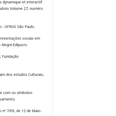
s dynamique et interactif:
ucation Volume 27, numéro
ão : UFRGS São Paulo.
presentações sociais em
 Alegre:Edipucrs.
a; Fundação
ivam dos estudos Culturais,
te com os símbolos:
nsamento.
 nº 7/09, de 12 de Maio-