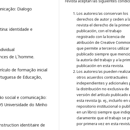
revista aceptan las siguientes condic
unicação: Dialogo
Los autores/as conservan los
derechos de autor y ceden a l
revista el derecho de la prime
tina: identidade e
publicación, con el trabajo
registrado con la licencia de
atribución de Creative Commo
que permite a terceros utilizar 
dividual
publicado siempre que menci
iences de L`homme.
la autoría del trabajo y a la pri
publicación en esta revista.
rículo de formação inicial
Los autores/as pueden realiza
ortuguesa de Educação,
otros acuerdos contractuales
independientes y adicionales 
la distribución no exclusiva de 
versión del artículo publicado
ção social e comunicação:
esta revista (p. ej., incluirlo en
95 Universidade do Minho
repositorio institucional o publ
.
en un libro) siempre que indi
claramente que el trabajo se p
por primera vez en esta revist
nstruction identitaire de