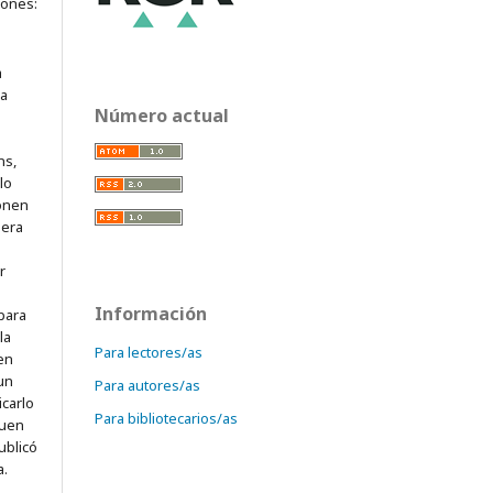
iones:
a
ra
Número actual
ns,
lo
onen
mera
r
Información
para
la
Para lectores/as
 en
 un
Para autores/as
icarlo
Para bibliotecarios/as
quen
ublicó
a.