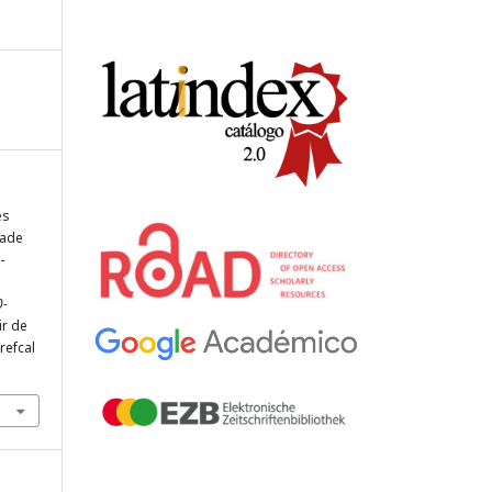
es
dade
-
0-
ir de
refcal