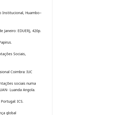
 Institucional, Huambo–
 de Janeiro: EDUERJ, 420p.
Papirus.
entações Sociais,
ssional Coimbra: IUC
sentações sociais numa
 UAN- Luanda Angola.
Portugal: ICS.
ança global