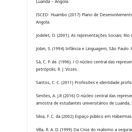
Luanda – Angola.
ISCED- Huambo (2017) Plano de Desenvolvimento
Angola.
Jodelet, D. (2001). As representações Sociais; Rio
Jobin, S. (1994) Infância e Linguagem, São Paulo: 
Sá, C. P. de. (1996). / O núcleo central das repres
petrópolis; R. J :Vozes.
Santos, C. C. (2011) Profissões e identidade profi
Simões, A. J.R (2016) O núcleo central das repre
amostra de estudantes universitários de Luanda,
Silva, F. C. da (2002) Espaço público em Habermas 
Villa, R. A. D. (1999) Da Crise do realismo a segur