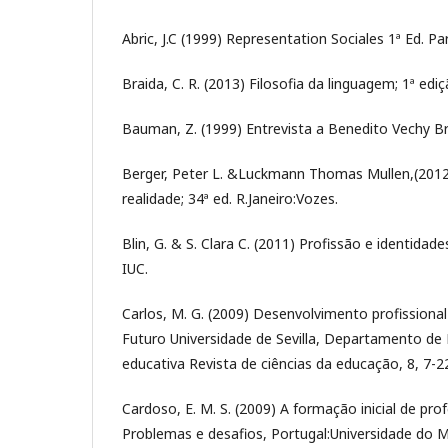
Abric, J.C (1999) Representation Sociales 1ª Ed. Pa
Braida, C. R. (2013) Filosofia da linguagem; 1ª ediç
Bauman, Z. (1999) Entrevista a Benedito Vechy Br
Berger, Peter L. &Luckmann Thomas Mullen,(2012)
realidade; 34ª ed. R.Janeiro:Vozes.
Blin, G. & S. Clara C. (2011) Profissão e identidade
IUC.
Carlos, M. G. (2009) Desenvolvimento profissiona
Futuro Universidade de Sevilla, Departamento de 
educativa Revista de ciências da educação, 8, 7-2
Cardoso, E. M. S. (2009) A formação inicial de pr
Problemas e desafios, Portugal:Universidade do M