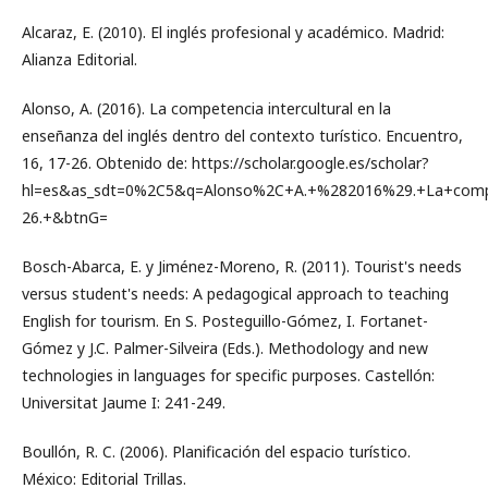
Alcaraz, E. (2010). El inglés profesional y académico. Madrid:
Alianza Editorial.
Alonso, A. (2016). La competencia intercultural en la
enseñanza del inglés dentro del contexto turístico. Encuentro,
16, 17-26. Obtenido de: https://scholar.google.es/scholar?
hl=es&as_sdt=0%2C5&q=Alonso%2C+A.+%282016%29.+La+compe
26.+&btnG=
Bosch-Abarca, E. y Jiménez-Moreno, R. (2011). Tourist's needs
versus student's needs: A pedagogical approach to teaching
English for tourism. En S. Posteguillo-Gómez, I. Fortanet-
Gómez y J.C. Palmer-Silveira (Eds.). Methodology and new
technologies in languages for specific purposes. Castellón:
Universitat Jaume I: 241-249.
Boullón, R. C. (2006). Planificación del espacio turístico.
México: Editorial Trillas.