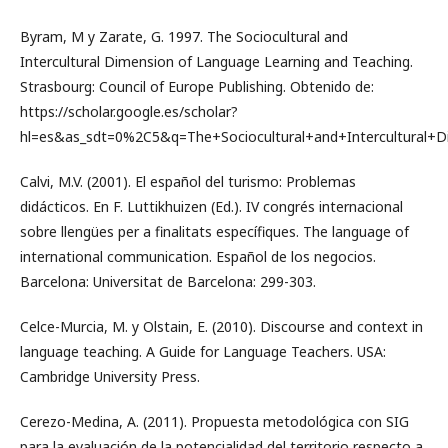
Byram, M y Zarate, G. 1997. The Sociocultural and
Intercultural Dimension of Language Learning and Teaching.
Strasbourg: Council of Europe Publishing. Obtenido de:
https://scholar.google.es/scholar?
hl=es&as_sdt=0%2C5&q=The+Sociocultural+and+Intercultural+
Calvi, M.V. (2001). El español del turismo: Problemas
didácticos. En F. Luttikhuizen (Ed.). IV congrés internacional
sobre llengües per a finalitats específiques. The language of
international communication. Español de los negocios.
Barcelona: Universitat de Barcelona: 299-303.
Celce-Murcia, M. y Olstain, E. (2010). Discourse and context in
language teaching. A Guide for Language Teachers. USA:
Cambridge University Press.
Cerezo-Medina, A. (2011). Propuesta metodológica con SIG
para la evaluación de la potencialidad del territorio respecto a