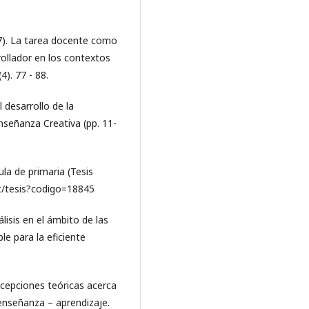
017). La tarea docente como
rrollador en los contextos
4). 77 - 88.
 desarrollo de la
Enseñanza Creativa (pp. 11-
ula de primaria (Tesis
let/tesis?codigo=18845
álisis en el ámbito de las
le para la eficiente
ncepciones teóricas acerca
 enseñanza – aprendizaje.