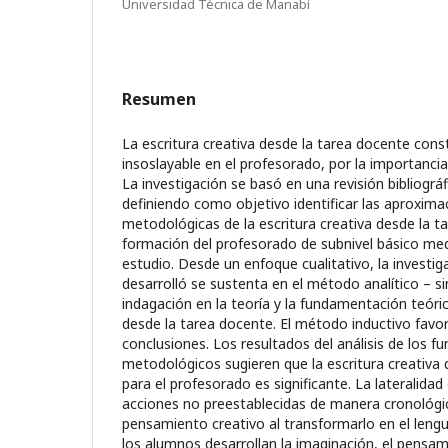
Universidad Técnica de Manabí
Resumen
La escritura creativa desde la tarea docente cons
insoslayable en el profesorado, por la importancia
La investigación se basó en una revisión bibliográf
definiendo como objetivo identificar las aproxima
metodológicas de la escritura creativa desde la t
formación del profesorado de subnivel básico medi
estudio. Desde un enfoque cualitativo, la investi
desarrolló se sustenta en el método analítico – si
indagación en la teoría y la fundamentación teóric
desde la tarea docente. El método inductivo favore
conclusiones. Los resultados del análisis de los 
metodológicos sugieren que la escritura creativa
para el profesorado es significante. La lateralida
acciones no preestablecidas de manera cronológica
pensamiento creativo al transformarlo en el lengua
los alumnos desarrollan la imaginación, el pensa