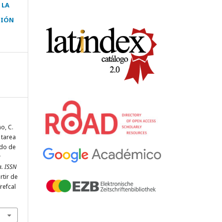
 LA
CIÓN
o, C.
 tarea
ado de
a
a. ISSN
rtir de
refcal