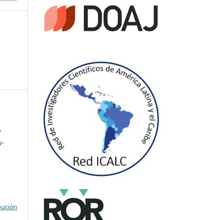
o
y-
bución