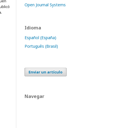
quen
Open Journal Systems
ublicó
a.
Idioma
Español (España)
Português (Brasil)
Enviar un artículo
Navegar