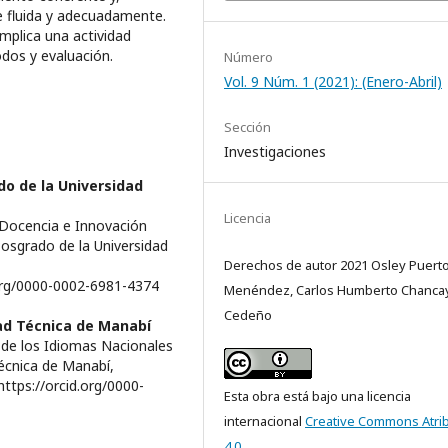
 fluida y adecuadamente.
implica una actividad
dos y evaluación.
Número
Vol. 9 Núm. 1 (2021): (Enero-Abril)
Sección
Investigaciones
do de la Universidad
Licencia
 Docencia e Innovación
Posgrado de la Universidad
Derechos de autor 2021 Osley Puert
org/0000-0002-6981-4374
Menéndez, Carlos Humberto Chanca
Cedeño
ad Técnica de Manabí
 de los Idiomas Nacionales
Técnica de Manabí,
ttps://orcid.org/0000-
Esta obra está bajo una licencia
internacional
Creative Commons Atri
4.0
.