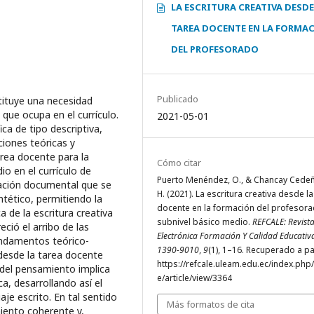
LA ESCRITURA CREATIVA DESDE
TAREA DOCENTE EN LA FORMA
DEL PROFESORADO
Publicado
tituye una necesidad
 que ocupa en el currículo.
2021-05-01
ica de tipo descriptiva,
ciones teóricas y
area docente para la
Cómo citar
o en el currículo de
Puerto Menéndez, O., & Chancay Cedeñ
gación documental que se
H. (2021). La escritura creativa desde la
ntético, permitiendo la
docente en la formación del profesor
a de la escritura creativa
subnivel básico medio.
REFCALE: Revist
ció el arribo de las
Electrónica Formación Y Calidad Educativ
fundamentos teórico-
1390-9010
,
9
(1), 1–16. Recuperado a pa
 desde la tarea docente
https://refcale.uleam.edu.ec/index.php/
d del pensamiento implica
e/article/view/3364
, desarrollando así el
je escrito. En tal sentido
Más formatos de cita
miento coherente y,