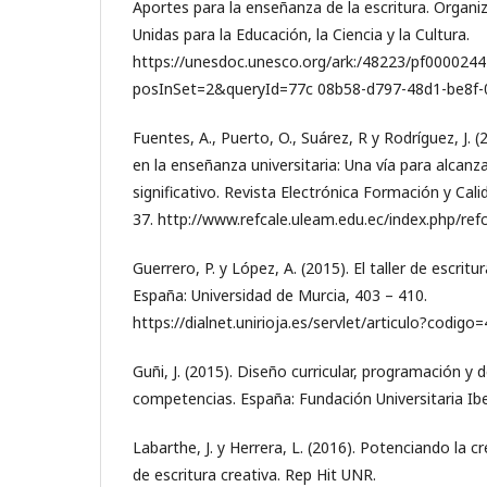
Aportes para la enseñanza de la escritura. Organi
Unidas para la Educación, la Ciencia y la Cultura.
https://unesdoc.unesco.org/ark:/48223/pf000024
posInSet=2&queryId=77c 08b58-d797-48d1-be8f
Fuentes, A., Puerto, O., Suárez, R y Rodríguez, J. 
en la enseñanza universitaria: Una vía para alcanza
significativo. Revista Electrónica Formación y Cali
37. http://www.refcale.uleam.edu.ec/index.php/refc
Guerrero, P. y López, A. (2015). El taller de escritu
España: Universidad de Murcia, 403 – 410.
https://dialnet.unirioja.es/servlet/articulo?codig
Guñi, J. (2015). Diseño curricular, programación y 
competencias. España: Fundación Universitaria Ib
Labarthe, J. y Herrera, L. (2016). Potenciando la c
de escritura creativa. Rep Hit UNR.