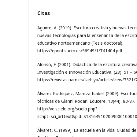
Citas
Aguirre, A. (2019). Escritura creativa y nuevas tecn
nuevas tecnologías para la enseñanza de la escrit
educativo norteamericano (Tesis doctoral).
https://eprints.ucm.es/56949/1/T41404.pdf
Alonso, F. (2001). Didáctica de la escritura creativ
Investigación e Innovación Educativa, (28), 51 – 6
https://revistas.uam.es/tarbiya/article/view/7321/
Álvarez Rodríguez, Maritza Isabel. (2009). Escritura
técnicas de Gianni Rodari. Educere, 13(44), 83-87.
http://ve.scielo.org/scielo.php?
script=sci_arttext&pid=S13164910200900010001
Álvarez, C. (1999). La escuela en la vida. Ciudad d