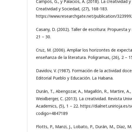
Campos, G., y Palacios, A. (2018). La creatividad
Creatividad y Sociedad, (27), 168-183.
https://www.researchgate.net/publication/32399
Casany, D. (2002). Taller de escritura: Propuesta y 
21 – 30.
Cruz, M. (2006). Ampliar los horizontes de expecta
enseñanza de la literatura. Poligramas, (26), 2 – 1
Davidov, V. (1987). Formación de la actividad doce
Editorial Pueblo y Educación. La Habana.
Durán, T., Abengozar, A., Magallón, R., Martire, A.
Weixlberger, C. (2013). La creatividad. Revista Univ
Academics, (5), 1 – 22. https://dialnet.unirioja.es/s
codigo=4847189
Flotts, P., Manzi, J., Lobato, P., Durán, M., Díaz, M