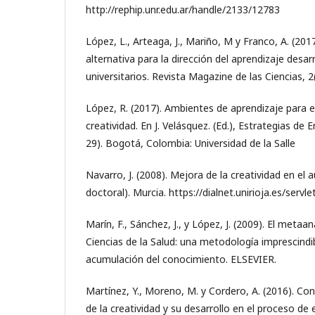
http://rephip.unr.edu.ar/handle/2133/12783
López, L., Arteaga, J., Mariño, M y Franco, A. (2
alternativa para la dirección del aprendizaje desa
universitarios. Revista Magazine de las Ciencias, 2(
López, R. (2017). Ambientes de aprendizaje para el
creatividad. En J. Velásquez. (Ed.), Estrategias de 
29). Bogotá, Colombia: Universidad de la Salle
Navarro, J. (2008). Mejora de la creatividad en el a
doctoral). Murcia. https://dialnet.unirioja.es/serv
Marín, F., Sánchez, J., y López, J. (2009). El metaan
Ciencias de la Salud: una metodología imprescindib
acumulación del conocimiento. ELSEVIER.
Martínez, Y., Moreno, M. y Cordero, A. (2016). Co
de la creatividad y su desarrollo en el proceso de