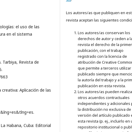
Los autores/as que publiquen en est
revista aceptan las siguientes condic
ologías: el uso de las
Los autores/as conservan los
ura en el sistema
derechos de autor y ceden a l
revista el derecho de la prime
publicación, con el trabajo
registrado con la licencia de
a. Tarbiya, Revista de
atribución de Creative Commo
que permite a terceros utilizar 
6.
publicado siempre que menci
7663
la autoría del trabajo y a la pri
publicación en esta revista.
 creativa: Aplicación de las
Los autores/as pueden realiza
otros acuerdos contractuales
independientes y adicionales 
la distribución no exclusiva de 
0&lng=es&tlng=es.
versión del artículo publicado
esta revista (p. ej., incluirlo en
e La Habana, Cuba: Editorial
repositorio institucional o publ