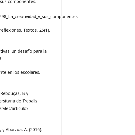
 y sus componentes.
9298_La_creatividad_y_sus_componentes
reflexiones. Textos, 26(1),
tivas: un desafío para la
5.
nte en los escolares.
, Rebouças, B y
ersitaria de Treballs
ervlet/articulo?
., y Abarzúa, A. (2016).