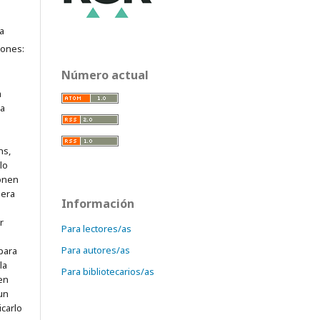
a
iones:
Número actual
a
ra
ns,
lo
onen
mera
Información
r
Para lectores/as
Para autores/as
para
la
Para bibliotecarios/as
 en
 un
icarlo