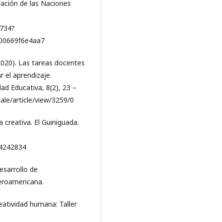
zación de las Naciones
4734?
-00669f6e4aa7
(2020). Las tareas docentes
r el aprendizaje
dad Educativa, 8(2), 23 –
ale/article/view/3259/0
ra creativa. El Guiniguada.
o=4242834
desarrollo de
eroamericana.
reatividad humana: Taller