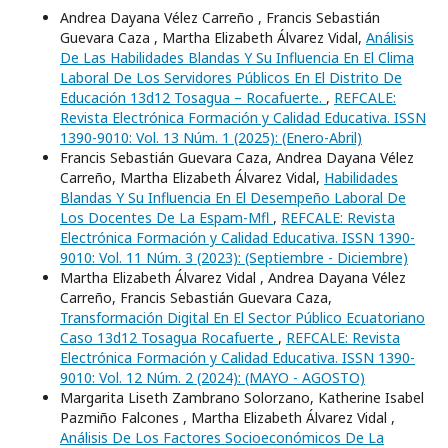
Andrea Dayana Vélez Carreño , Francis Sebastián
Guevara Caza , Martha Elizabeth Álvarez Vidal,
Análisis
De Las Habilidades Blandas Y Su Influencia En El Clima
Laboral De Los Servidores Públicos En El Distrito De
Educación 13d12 Tosagua – Rocafuerte.
,
REFCALE:
Revista Electrónica Formación y Calidad Educativa. ISSN
1390-9010: Vol. 13 Núm. 1 (2025): (Enero-Abril)
Francis Sebastián Guevara Caza, Andrea Dayana Vélez
Carreño, Martha Elizabeth Álvarez Vidal,
Habilidades
Blandas Y Su Influencia En El Desempeño Laboral De
Los Docentes De La Espam-Mfl
,
REFCALE: Revista
Electrónica Formación y Calidad Educativa. ISSN 1390-
9010: Vol. 11 Núm. 3 (2023): (Septiembre - Diciembre)
Martha Elizabeth Álvarez Vidal , Andrea Dayana Vélez
Carreño, Francis Sebastián Guevara Caza,
Transformación Digital En El Sector Público Ecuatoriano
Caso 13d12 Tosagua Rocafuerte
,
REFCALE: Revista
Electrónica Formación y Calidad Educativa. ISSN 1390-
9010: Vol. 12 Núm. 2 (2024): (MAYO - AGOSTO)
Margarita Liseth Zambrano Solorzano, Katherine Isabel
Pazmiño Falcones , Martha Elizabeth Álvarez Vidal ,
Análisis De Los Factores Socioeconómicos De La