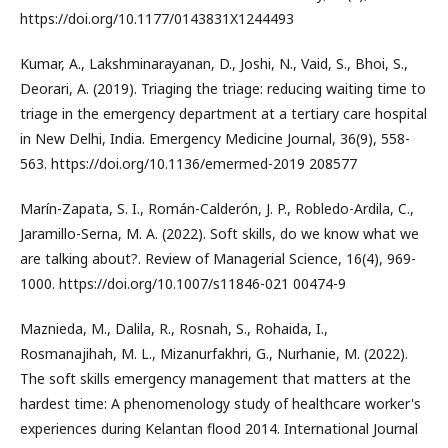
https://doi.org/10.1177/0143831X1244493
Kumar, A., Lakshminarayanan, D., Joshi, N., Vaid, S., Bhoi, S.,
Deorari, A. (2019). Triaging the triage: reducing waiting time to
triage in the emergency department at a tertiary care hospital
in New Delhi, India. Emergency Medicine Journal, 36(9), 558-
563. https://doi.org/10.1136/emermed-2019 208577
Marín-Zapata, S. I., Román-Calderón, J. P., Robledo-Ardila, C.,
Jaramillo-Serna, M. A. (2022). Soft skills, do we know what we
are talking about?. Review of Managerial Science, 16(4), 969-
1000. https://doi.org/10.1007/s11846-021 00474-9
Maznieda, M., Dalila, R., Rosnah, S., Rohaida, I.,
Rosmanajihah, M. L., Mizanurfakhri, G., Nurhanie, M. (2022).
The soft skills emergency management that matters at the
hardest time: A phenomenology study of healthcare worker's
experiences during Kelantan flood 2014. International Journal