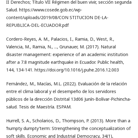
II Derechos; Título VII Régimen del buen vivir, sección segunda
Salud. https://www.cosede.gob.ec/wp-
content/uploads/2019/08/CON STITUCION DE-LA-
REPUBLICA-DEL-ECUADOR.pdf
Cordero-Reyes, A. M., Palacios, I., Ramia, D., West, R.,
Valencia, M., Ramia, N., ..., Grunauer, M. (2017). Natural
disaster management: experience of an academic institution
after a 7.8 magnitude earthquake in Ecuador. Public health,
144, 134-141. https://doi.org/10.1016/j.puhe.2016.12.003
Fernández, M., Macías, M.L. (2022). Evaluación de la relación
entre el clima laboral y el desempeño de los servidores
públicos de la dirección Distrital 13d06 Junín-Bolívar-Pichincha-
salud. Tesis de Maestría. ESPAM.
Hurrell, S. A., Scholarios, D., Thompson, P. (2013). More than a
‘humpty dumpty’term: Strengthening the conceptualization of
soft skills. Economic and Industrial Democracy, 34(1),