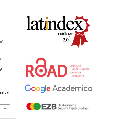
W.
y
E:
refcal