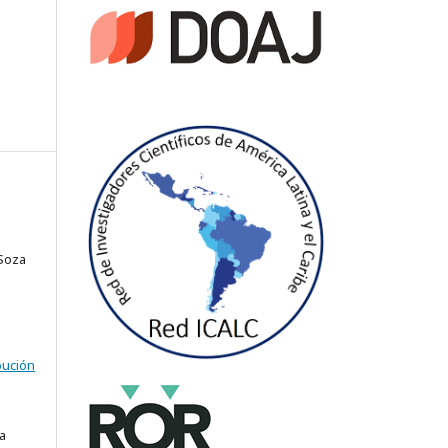
Soza
bución
a