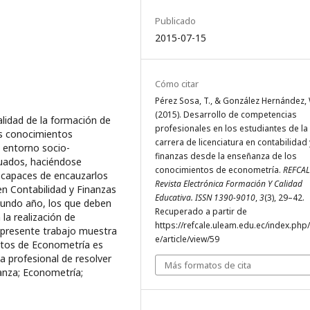
Publicado
2015-07-15
Cómo citar
Pérez Sosa, T., & González Hernández, 
(2015). Desarrollo de competencias
alidad de la formación de
profesionales en los estudiantes de la
os conocimientos
carrera de licenciatura en contabilidad 
l entorno socio-
finanzas desde la enseñanza de los
uados, haciéndose
conocimientos de econometría.
REFCAL
, capaces de encauzarlos
Revista Electrónica Formación Y Calidad
en Contabilidad y Finanzas
Educativa. ISSN 1390-9010
,
3
(3), 29–42.
gundo año, los que deben
Recuperado a partir de
la realización de
https://refcale.uleam.edu.ec/index.php/
 presente trabajo muestra
e/article/view/59
ntos de Econometría es
a profesional de resolver
Más formatos de cita
nza; Econometría;