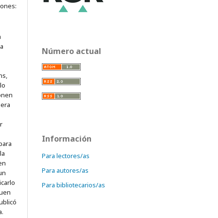
iones:
a
ra
Número actual
ns,
lo
onen
mera
r
Información
para
la
Para lectores/as
 en
Para autores/as
 un
icarlo
Para bibliotecarios/as
quen
ublicó
a.