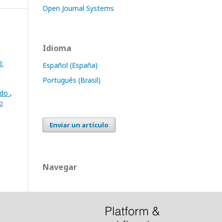
Open Journal Systems
Idioma
):
Español (España)
Português (Brasil)
cado
,
o
Enviar un artículo
Navegar