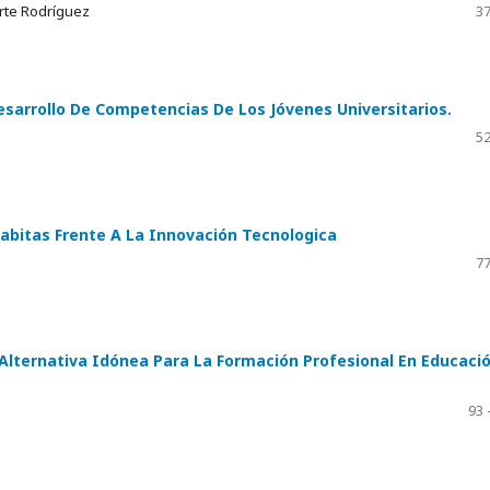
rte Rodríguez
37
esarrollo De Competencias De Los Jóvenes Universitarios.
52
abitas Frente A La Innovación Tecnologica
77
a Alternativa Idónea Para La Formación Profesional En Educaci
93 