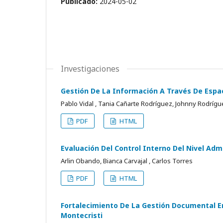
Publicado:
2024-05-02
Investigaciones
Gestión De La Información A Través De Espac
Pablo Vidal , Tania Cañarte Rodríguez, Johnny Rodríg
PDF
HTML
Evaluación Del Control Interno Del Nivel Ad
Arlin Obando, Bianca Carvajal , Carlos Torres
PDF
HTML
Fortalecimiento De La Gestión Documental E
Montecristi