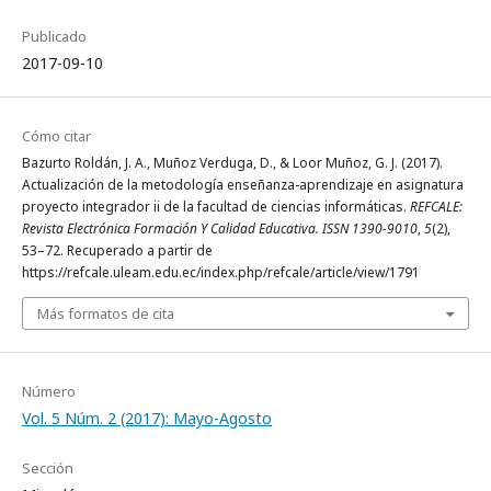
Publicado
2017-09-10
Cómo citar
Bazurto Roldán, J. A., Muñoz Verduga, D., & Loor Muñoz, G. J. (2017).
Actualización de la metodología enseñanza-aprendizaje en asignatura
proyecto integrador ii de la facultad de ciencias informáticas.
REFCALE:
Revista Electrónica Formación Y Calidad Educativa. ISSN 1390-9010
,
5
(2),
53–72. Recuperado a partir de
https://refcale.uleam.edu.ec/index.php/refcale/article/view/1791
Más formatos de cita
Número
Vol. 5 Núm. 2 (2017): Mayo-Agosto
Sección