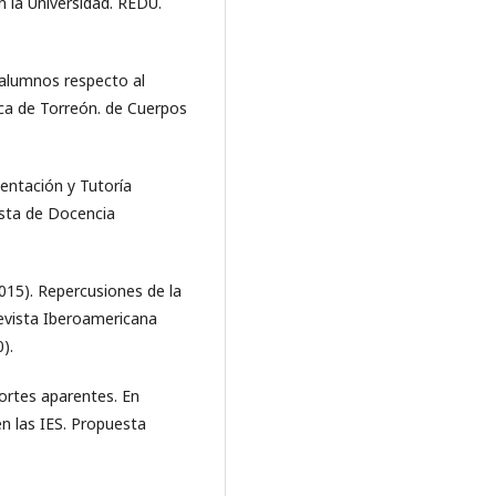
n la Universidad. REDU.
s alumnos respecto al
ca de Torreón. de Cuerpos
ientación y Tutoría
ista de Docencia
(2015). Repercusiones de la
Revista Iberoamericana
).
hortes aparentes. En
n las IES. Propuesta