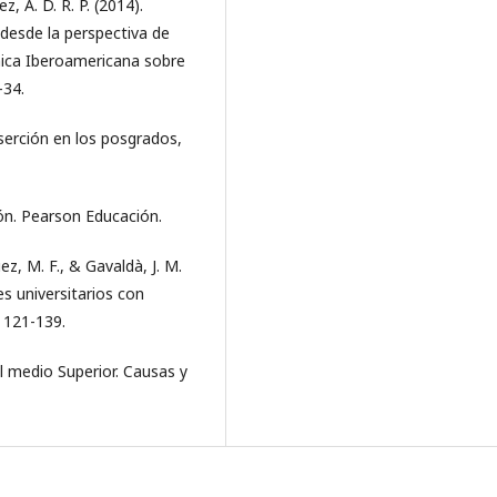
ez, A. D. R. P. (2014).
 desde la perspectiva de
ónica Iberoamericana sobre
-34.
eserción en los posgrados,
ión. Pearson Educación.
uez, M. F., & Gavaldà, J. M.
es universitarios con
, 121-139.
el medio Superior. Causas y