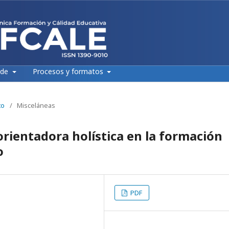
 de
Procesos y formatos
to
/
Misceláneas
orientadora holística en la formación
o
PDF