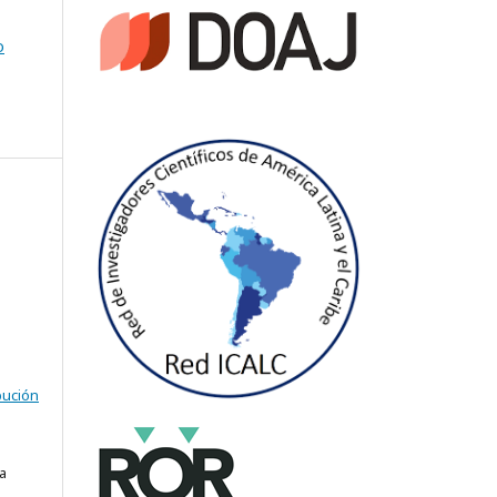
o
bución
a