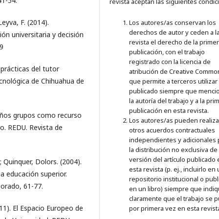
41-54.
revista aceptan las siguientes condic
Leyva, F. (2014).
Los autores/as conservan los
derechos de autor y ceden a l
ón universitaria y decisión
revista el derecho de la prime
59
publicación, con el trabajo
registrado con la licencia de
 prácticas del tutor
atribución de Creative Commo
Tecnológica de Chihuahua de
que permite a terceros utilizar 
publicado siempre que menci
la autoría del trabajo y a la pri
publicación en esta revista.
ueños grupos como recurso
Los autores/as pueden realiza
o. REDU. Revista de
otros acuerdos contractuales
independientes y adicionales 
la distribución no exclusiva de 
versión del artículo publicado
; Quinquer, Dolors. (2004).
esta revista (p. ej., incluirlo en
a educación superior.
repositorio institucional o publ
sorado, 61-77.
en un libro) siempre que indi
claramente que el trabajo se p
011). El Espacio Europeo de
por primera vez en esta revist