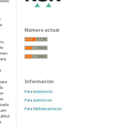
iones:
a
ra
Número actual
ns,
lo
onen
mera
r
Información
para
la
Para lectores/as
 en
 un
Para autores/as
icarlo
Para bibliotecarios/as
quen
ublicó
a.