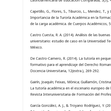
Latinoamericana de Educación Comparada, 5(5), 
Capetillo, G., Flores, S., Tiburcio, L., Mendez, T., y 
Importancia de la Turoría Académica en la formaci
de la carga académica. de Cuerpos Académicos, 
Castro Cuesta, R. A. (2014). Análisis de las buenas
universitario: estudio de caso en la Universidad 
México.
De Castro-Camero, R. (2014). La tutoría en peq
formativo para el aprendizaje del Derecho Roman
Docencia Universitaria, 12(extra.), 269-292.
Gairín, Joaquín; Feixas, Mònica; Guillamón, Cristina
La tutoría académica en el escenario europeo de l
Revista Interuniversitaria de Formación del Profe
García González, A. J., & Troyano Rodríguez, Y. (2