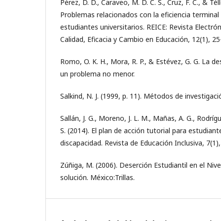
Pérez, D. D., Caraveo, M. D. C. S., Cruz, F. C., & Téll
Problemas relacionados con la eficiencia terminal
estudiantes universitarios. REICE: Revista Electr
Calidad, Eficacia y Cambio en Educación, 12(1), 25
Romo, O. K. H., Mora, R. P., & Estévez, G. G. La d
un problema no menor.
Salkind, N. J. (1999, p. 11). Métodos de investigac
Sallán, J. G., Moreno, J. L. M., Mañas, A. G., Rodríg
S. (2014). El plan de acción tutorial para estudiant
discapacidad. Revista de Educación Inclusiva, 7(1)
Zúñiga, M. (2006). Deserción Estudiantil en el Niv
solución. México:Trillas.