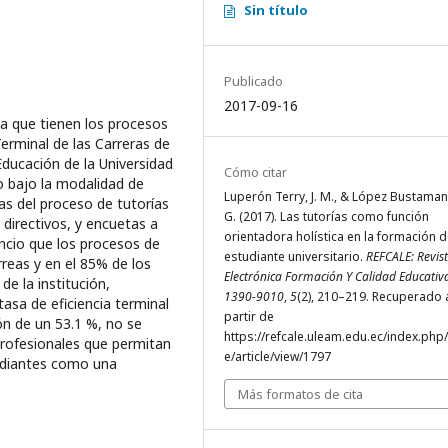
Sin título
Publicado
2017-09-16
cia que tienen los procesos
Terminal de las Carreras de
 Educación de la Universidad
Cómo citar
o bajo la modalidad de
Luperón Terry, J. M., & López Bustaman
s del proceso de tutorías
G. (2017). Las tutorías como función
 directivos, y encuetas a
orientadora holística en la formación d
encio que los procesos de
estudiante universitario.
REFCALE: Revis
rreas y en el 85% de los
Electrónica Formación Y Calidad Educativ
e la institución,
1390-9010
,
5
(2), 210–219. Recuperado 
tasa de eficiencia terminal
partir de
ón de un 53.1 %, no se
https://refcale.uleam.edu.ec/index.php/
profesionales que permitan
e/article/view/1797
tudiantes como una
Más formatos de cita