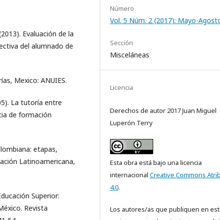
Número
Vol. 5 Núm. 2 (2017): Mayo-Agost
2013). Evaluación de la
Sección
pectiva del alumnado de
Misceláneas
rías, Mexico: ANUIES.
Licencia
5). La tutoría entre
Derechos de autor 2017 Juan Miguel
ncia de formación
Luperón Terry
colombiana: etapas,
ucación Latinoamericana,
Esta obra está bajo una licencia
internacional
Creative Commons Atri
4.0
.
 Educación Superior:
México. Revista
Los autores/as que publiquen en est