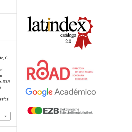
te, G.
el
ta
a. ISSN
a
refcal