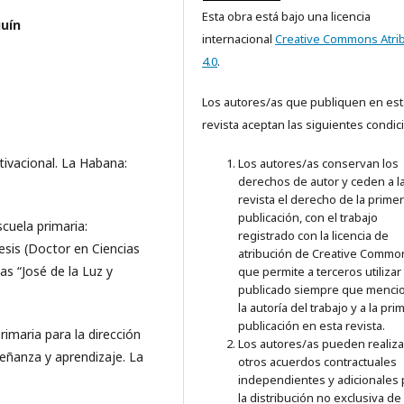
Esta obra está bajo una licencia
guín
internacional
Creative Commons Atri
4.0
.
Los autores/as que publiquen en est
revista aceptan las siguientes condic
tivacional. La Habana:
Los autores/as conservan los
derechos de autor y ceden a l
revista el derecho de la prime
publicación, con el trabajo
cuela primaria:
registrado con la licencia de
esis (Doctor en Ciencias
atribución de Creative Commo
s “José de la Luz y
que permite a terceros utilizar 
publicado siempre que menci
la autoría del trabajo y a la pri
publicación en esta revista.
rimaria para la dirección
Los autores/as pueden realiza
eñanza y aprendizaje. La
otros acuerdos contractuales
independientes y adicionales 
la distribución no exclusiva de 