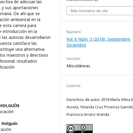
spectiva de adecuar las
s y sus aportaciones
Más formatos de cita
imaria. De ahí que se
ción ambiental en la
e esta carrera para
e introducción en la
Número
e las autoras desarrollaron
Vol. 6 Núm. 3 (2018): Septiembre-
uesta satisface las
Diciembre
nstituye una alternativa
 los maestros y directivos
Sección
esional; resultados
Misceláneas
lización
Licencia
Derechos de autor 2019 María Vilma 
 HOLGUÍN
Acosta, Yolanda Cruz Proenza Garrido
ucación
Francisca Arranz Aranda
 Holguín
cación