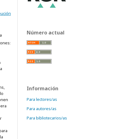
bución
Número actual
a
iones:
a
ra
ns,
Información
lo
Para lectores/as
onen
mera
Para autores/as
Para bibliotecarios/as
r
para
la