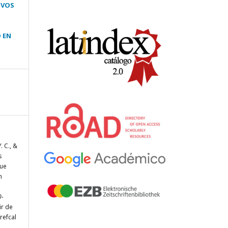
IVOS
 EN
. C., &
s
que
n
0-
ir de
refcal