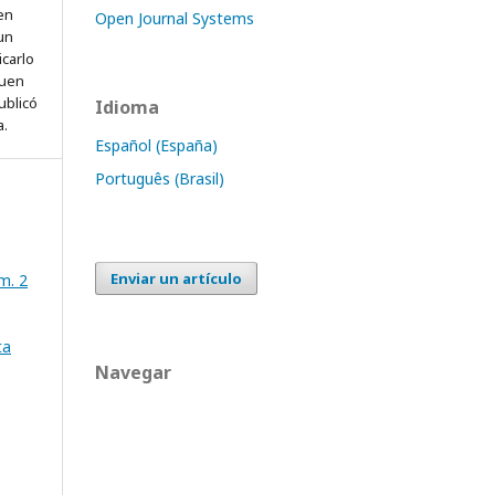
 en
Open Journal Systems
 un
icarlo
quen
ublicó
Idioma
a.
Español (España)
Português (Brasil)
Enviar un artículo
m. 2
ta
Navegar