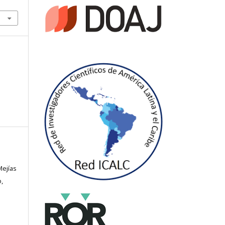
Mejías
,