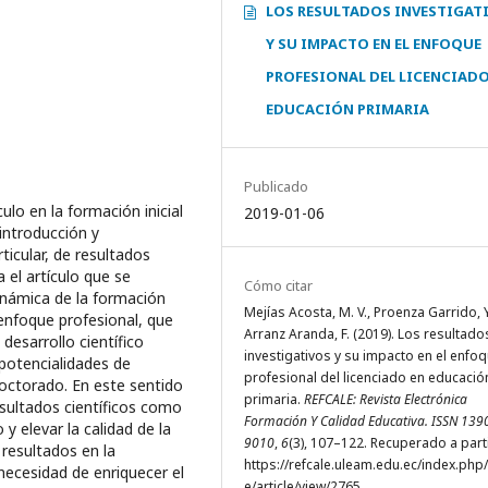
LOS RESULTADOS INVESTIGAT
Y SU IMPACTO EN EL ENFOQUE
PROFESIONAL DEL LICENCIADO
EDUCACIÓN PRIMARIA
Publicado
ulo en la formación inicial
2019-01-06
 introducción y
ticular, de resultados
 el artículo que se
Cómo citar
dinámica de la formación
Mejías Acosta, M. V., Proenza Garrido, Y
n enfoque profesional, que
Arranz Aranda, F. (2019). Los resultado
 desarrollo científico
investigativos y su impacto en el enfo
 potencialidades de
profesional del licenciado en educació
Doctorado. En este sentido
primaria.
REFCALE: Revista Electrónica
esultados científicos como
Formación Y Calidad Educativa. ISSN 139
 y elevar la calidad de la
9010
,
6
(3), 107–122. Recuperado a part
 resultados en la
https://refcale.uleam.edu.ec/index.php/
necesidad de enriquecer el
e/article/view/2765