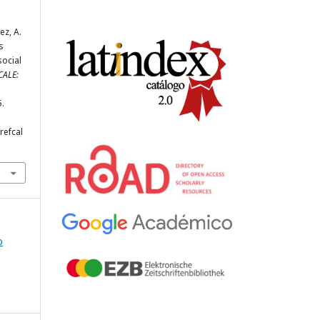
ez, A.
s
social
CALE:
5.
refcal
o