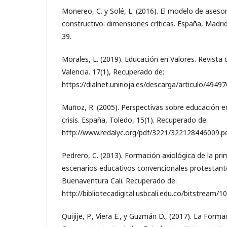
Monereo, C. y Solé, L. (2016). El modelo de ases
constructivo: dimensiones críticas. España, Madrid,
39.
Morales, L. (2019). Educación en Valores. Revista
Valencia. 17(1), Recuperado de:
https://dialnet.unirioja.es/descarga/articulo/49497
Muñoz, R. (2005). Perspectivas sobre educación e
crisis. España, Toledo, 15(1). Recuperado de:
http://www.redalyc.org/pdf/3221/322128446009.p
Pedrero, C. (2013). Formación axiológica de la pri
escenarios educativos convencionales protestante
Buenaventura Cali. Recuperado de:
http://bibliotecadigital.usbcali.edu.co/bitstrea
Quijije, P., Viera E., y Guzmán D., (2017). La Forma