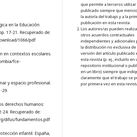
que permite a terceros utilizar 
publicado siempre que menci
la autoría del trabajo y a la pri
publicación en esta revista.
gica en la Educación
Los autores/as pueden realiza
 pp. 17-21. Recuperado de:
otros acuerdos contractuales
/download/1066/pdf
independientes y adicionales 
la distribución no exclusiva de 
versión del artículo publicado
ión en contextos escolares.
esta revista (p. ej., incluirlo en
lombia/fce-
repositorio institucional o publ
en un libro) siempre que indi
claramente que el trabajo se p
inar y espacio profesional.
por primera vez en esta revist
1-29.
los derechos humanos:
2-24. Recuperado de:
g/difus/fundamentos.pdf
otección infantil. España,