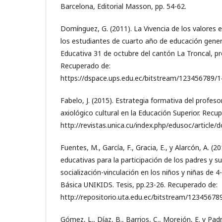
Barcelona, Editorial Masson, pp. 54-62.
Domínguez, G. (2011). La Vivencia de los valores e
los estudiantes de cuarto año de educación gener
Educativa 31 de octubre del cantón La Troncal, pro
Recuperado de:
https://dspace.ups.edu.ec/bitstream/123456789/
Fabelo, J. (2015). Estrategia formativa del profe
axiológico cultural en la Educación Superior. Recu
http://revistas.unica.cu/index.php/edusoc/article
Fuentes, M., García, F., Gracia, E., y Alarcón, A. (2
educativas para la participación de los padres y su
socialización-vinculación en los niños y niñas de 4
Básica UNIKIDS. Tesis, pp.23-26. Recuperado de:
http://repositorio.uta.edu.ec/bitstream/1
Gómez, L., Díaz, B., Barrios, C., Morejón, E. y Padr