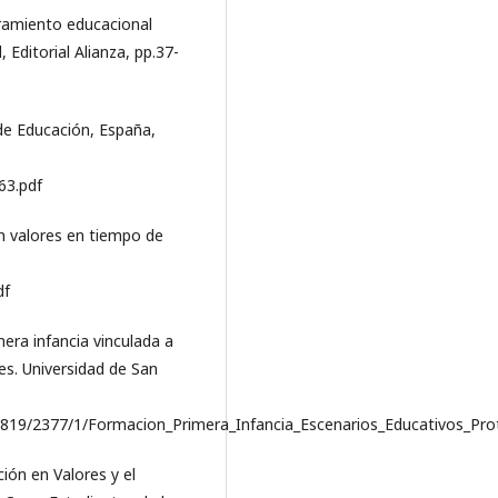
oramiento educacional
 Editorial Alianza, pp.37-
 de Educación, España,
63.pdf
n valores en tiempo de
df
mera infancia vinculada a
s. Universidad de San
m/10819/2377/1/Formacion_Primera_Infancia_Escenarios_Educativos_Pr
ción en Valores y el