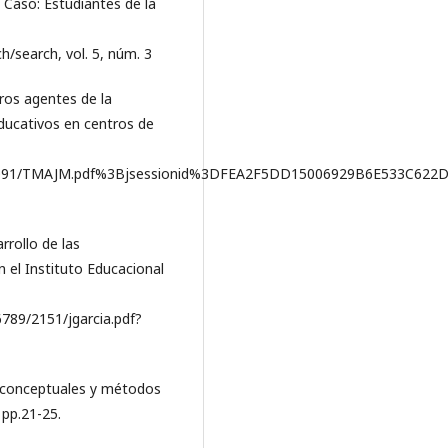
 Caso: Estudiantes de la
h/search, vol. 5, núm. 3
tros agentes de la
ucativos en centros de
/336091/TMAJM.pdf%3Bjsessionid%3DFEA2F5DD15006929B6E533C622
rrollo de las
n el Instituto Educacional
6789/2151/jgarcia.pdf?
s conceptuales y métodos
 pp.21-25.