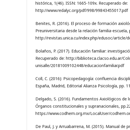
histórica, 1(46). ISSN: 1665-109x. Recuperado de:
http://www.redalyc.org/pdf/998/99843455017.pdf
Benites, R. (2016). El proceso de formación axioló
Preuniversitaria desde la relación familia-escuela,
http://revistas.unica.cu/index.php/edusoc/article
Bolaños, P. (2017). Educación familiar: investigac
Recuperado de: http://biblioteca.clacso.edu.ar/Co
unisalle/20181009102448/educacionfamiliar.pdf
Coll, C. (2016): Psicopedagogía: confluencia discipl
España, Madrid, Editorial Alianza Psicología, pp. 1
Delgado, S. (2016). Fundamentos Axiológicos de 
Órganos constitucionales y supranacionales, pp.2
https://www.codhem.org.mx/LocalUser/codhem.or
De Paul, J. y Arruabarrena, M. (2015). Manual de pr