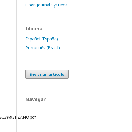
Open Journal Systems
Idioma
Español (España)
Português (Brasil)
Enviar un artículo
Navegar
L%C3%93RZANO.pdf