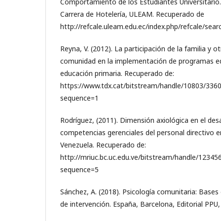
Comportamiento de los Estudiantes Universitario.
Carrera de Hotelería, ULEAM. Recuperado de
http://refcale.uleam.edu.ec/index.php/refcale/searc
Reyna, V. (2012). La participación de la familia y o
comunidad en la implementación de programas ed
educación primaria. Recuperado de:
https://www.tdx.cat/bitstream/handle/10803
sequence=1
Rodríguez, (2011). Dimensión axiológica en el desa
competencias gerenciales del personal directivo e
Venezuela. Recuperado de:
http://mriuc.bc.uc.edu.ve/bitstream/handle/12345
sequence=5
Sánchez, A. (2018). Psicología comunitaria: Base
de intervención. España, Barcelona, Editorial PPU,