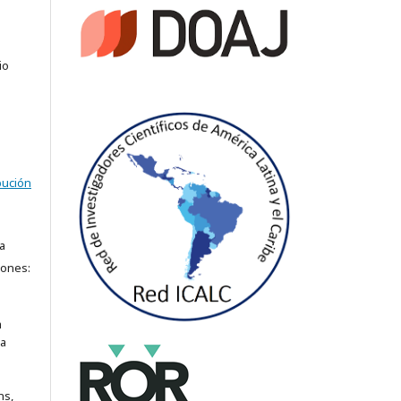
io
bución
a
iones:
a
ra
ns,