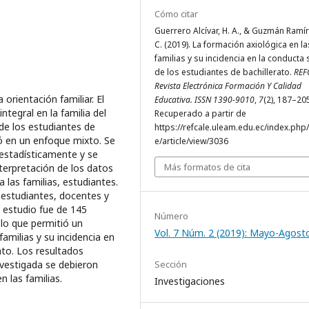
Cómo citar
Guerrero Alcívar, H. A., & Guzmán Ramír
C. (2019). La formación axiológica en la
familias y su incidencia en la conducta 
de los estudiantes de bachillerato.
REF
Revista Electrónica Formación Y Calidad
orientación familiar. El
Educativa. ISSN 1390-9010
,
7
(2), 187–20
integral en la familia del
Recuperado a partir de
de los estudiantes de
https://refcale.uleam.edu.ec/index.php/
ó en un enfoque mixto. Se
e/article/view/3036
 estadísticamente y se
Más formatos de cita
terpretación de los datos
 las familias, estudiantes.
 estudiantes, docentes y
e estudio fue de 145
Número
 lo que permitió un
Vol. 7 Núm. 2 (2019): Mayo-Agost
familias y su incidencia en
ato. Los resultados
nvestigada se debieron
Sección
n las familias.
Investigaciones