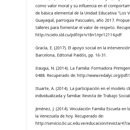
como valor moral y su influencia en el comportam
de básica elemental de la Unidad Educativa “Los V
Guayaquil, parroquia Pascuales, año 2017. Propue
talleres para fomentar el valor de respeto. Recup
http://scielo.sld.cu/pdf/rpr/v18n1/rpr12114.pdf
Gracía, E. (2017). El apoyo social en la intervenci
Barcelona, Editorial Paidós, pp. 16-31.
Iraugui, N. (2014). La Familia: Formadora Primigeni
0488. Recuperado de: http://www.redalyc.org/pd
Ituarte, A. (2014). La participación en el modelo cl
individualizada y familiar. Revista de Trabajo Social
Jiménez, J. (2014). Vinculación Familia Escuela en 
la Venezuela de hoy. Recuperado de:
http://servicio.bc.uc.edu.ve/educacion/revista/47/a