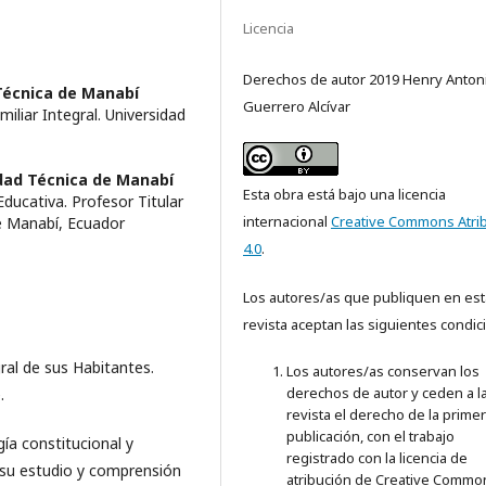
Licencia
Derechos de autor 2019 Henry Anton
Técnica de Manabí
Guerrero Alcívar
iliar Integral. Universidad
dad Técnica de Manabí
Esta obra está bajo una licencia
ducativa. Profesor Titular
internacional
Creative Commons Atri
de Manabí, Ecuador
4.0
.
Los autores/as que publiquen en est
revista aceptan las siguientes condic
ral de sus Habitantes.
Los autores/as conservan los
derechos de autor y ceden a l
.
revista el derecho de la prime
publicación, con el trabajo
gía constitucional y
registrado con la licencia de
 su estudio y comprensión
atribución de Creative Commo