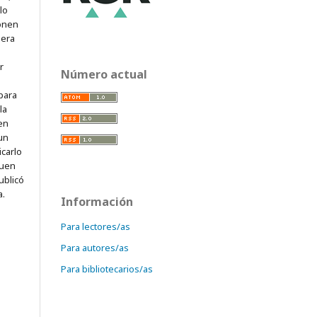
lo
onen
mera
r
Número actual
para
la
 en
 un
icarlo
quen
ublicó
a.
Información
Para lectores/as
Para autores/as
Para bibliotecarios/as