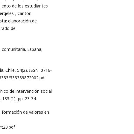
iento de los estudiantes
ergeles”, cantón
sta: elaboración de
erado de:
ón comunitaria. España,
a. Chile, 54(2). ISSN: 0716-
f/3333/333339872002.pdf
ínico de intervención social
, 133 (1), pp. 23-34.
la formación de valores en
rt23.pdf