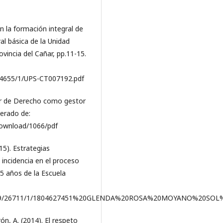
n la formación integral de
al básica de la Unidad
vincia del Cañar, pp.11-15.
14655/1/UPS-CT007192.pdf
sor de Derecho como gestor
perado de:
/download/1066/pdf
015). Estrategias
 incidencia en el proceso
-5 años de la Escuela
23456789/26711/1/1804627451%20GLENDA%20ROSA%20MOYANO%20SO
ón, A. (2014). El respeto