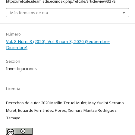
https://refcale.uleam.edu.ec/index.php/refcale/article/view/3278
Más formatos de cita
Número
Vol. 8 Núm. 3 (2020): Vol. 8 núm 3, 2020 (Septiembre-
Diciembre)
Sección
Investigaciones
Licencia
Derechos de autor 2020 Marilin Teruel Mulet, May Yudiht Serrano
Mulet, Eduardo Fernández Flores, Xiomara Maritza Rodríguez
Tamayo