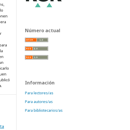
ns,
lo
onen
mera
Número actual
r
para
la
 en
 un
icarlo
quen
ublicó
Información
a.
Para lectores/as
Para autores/as
Para bibliotecarios/as
ta