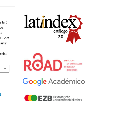
e la C.
nos
ta
a. ISSN
artir
refcal
o