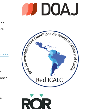
nez
era
bución
a
iones:
a
ra