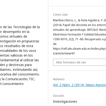
Cómo citar
Martínez Noris, L., & Ávila Aguilera, Y. d
(2014). Papel del docente en los entor
o de las Tecnologías de la
virtuales de aprendizaje.
REFCALE: Revis
or desempeño en la
Electrónica Formación Y Calidad Educativ
ornos virtuales de
1390-9010
,
2
(2), 71–86. Recuperado a p
vestigación en propuestas
de
Los resultados de esta
https://refcale.uleam.edu.ec/index.php/
encialidades de los usos
e/article/view/41
entas valiosas en los
undamental al utilizar las
Más formatos de cita
ades y destrezas para
diantes, estimulando así,
borativa del conocimiento.
 la Comunicación; TIC;
Número
del conocimiento
Vol. 2 Núm. 2 (2014): Mayo-Agost
Sección
Investigaciones