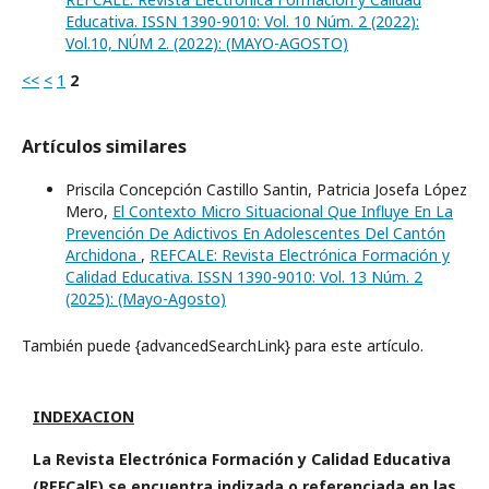
Educativa. ISSN 1390-9010: Vol. 10 Núm. 2 (2022):
Vol.10, NÚM 2. (2022): (MAYO-AGOSTO)
<<
<
1
2
Artículos similares
Priscila Concepción Castillo Santin, Patricia Josefa López
Mero,
El Contexto Micro Situacional Que Influye En La
Prevención De Adictivos En Adolescentes Del Cantón
Archidona
,
REFCALE: Revista Electrónica Formación y
Calidad Educativa. ISSN 1390-9010: Vol. 13 Núm. 2
(2025): (Mayo-Agosto)
También puede {advancedSearchLink} para este artículo.
INDEXACION
La Revista Electrónica Formación y Calidad Educativa
(REFCalE) se encuentra indizada o referenciada en las