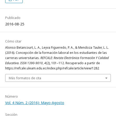
Publicado
2016-08-25
Cómo citar
Alonso Betancourt, L. A., Leyva Figueredo, P. A., & Mendoza Tauler, L. L.
(2016). Concepción de la formación laboral en los estudiantes de las
carreras universitarias.
REFCALE: Revista Electrónica Formación Y Calidad
Educativa. ISSN 1390-9010
,
4
(2), 101–112. Recuperado a partir de
https://refcale.uleam.edu.ec/index.php/refcale/article/view/1282
Más formatos de cita
Número
Vol. 4 Núm. 2 (2016): Mayo-Agosto
Sección