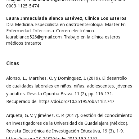
0003-1125-5474
Laura Inmaculada Blanco Estévez,
Clinica Los Esteros
Dra Medicina. Especialista en gastroenterología. Máster En
Enfermedad Infecciosa. Correo electrónico.
laurablanco526@gmail.com. Trabajo en la clínica esteros
médicos tratante
Citas
Alonso, L., Martínez, O. y Domínguez, I. (2019). El desarrollo
de cualidades laborales en niños, niñas, adolescentes, jóvenes
y adultos. Revista Opuntia Brava. 11 (2), pp. 116-131.
Recuperado de: https://doi.org/10.35195/ob.v11i2.747
Argueta, G. V. y Jiménez, C. P. (2017). Gestión del conocimiento
en investigadores de la Universidad de Guadalajara (México).
Revista Electrónica de Investigación Educativa, 19 (3), 1-9.
https://doi.org/10.24320/redie.2017.19.3.1151