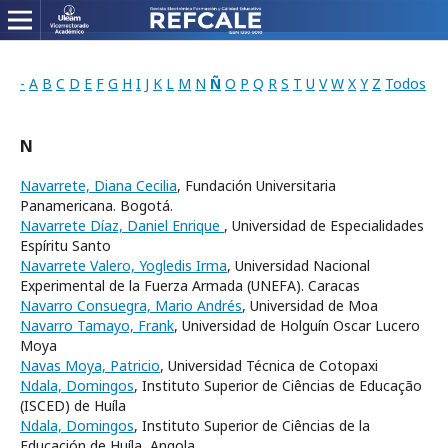
-
A
B
C
D
E
F
G
H
I
J
K
L
M
N
Ñ
O
P
Q
R
S
T
U
V
W
X
Y
Z
Todos
N
Navarrete, Diana Cecilia
, Fundación Universitaria
Panamericana. Bogotá.
Navarrete Díaz, Daniel Enrique
, Universidad de Especialidades
Espíritu Santo
Navarrete Valero, Yogledis Irma
, Universidad Nacional
Experimental de la Fuerza Armada (UNEFA). Caracas
Navarro Consuegra, Mario Andrés
, Universidad de Moa
Navarro Tamayo, Frank
, Universidad de Holguín Oscar Lucero
Moya
Navas Moya, Patricio
, Universidad Técnica de Cotopaxi
Ndala, Domingos
, Instituto Superior de Ciências de Educação
(ISCED) de Huíla
Ndala, Domingos
, Instituto Superior de Ciências de la
Educación de Huíla, Angola.