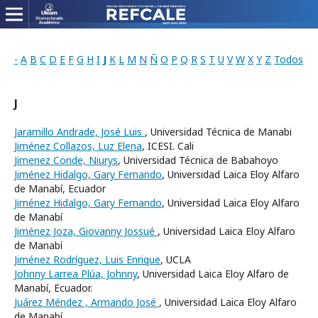
-
A
B
C
D
E
F
G
H
I
J
K
L
M
N
Ñ
O
P
Q
R
S
T
U
V
W
X
Y
Z
Todos
J
Jaramillo Andrade, José Luis
, Universidad Técnica de Manabi
Jiménez Collazos, Luz Elena
, ICESI. Cali
Jimenez Conde, Niurys
, Universidad Técnica de Babahoyo
Jiménez Hidalgo, Gary Fernando
, Universidad Laica Eloy Alfaro
de Manabí, Ecuador
Jiménez Hidalgo, Gary Fernando
, Universidad Laica Eloy Alfaro
de Manabí
Jiménez Joza, Giovanny Jossué
, Universidad Laica Eloy Alfaro
de Manabí
Jiménez Rodríguez, Luis Enrique
, UCLA
Johnny Larrea Plúa, Johnny
, Universidad Laica Eloy Alfaro de
Manabí, Ecuador.
Juárez Méndez , Armando José
, Universidad Laica Eloy Alfaro
de Manabí