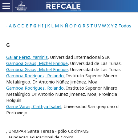
-
A
B
C
D
E
F
G
H
I
J
K
L
M
N
Ñ
O
P
Q
R
S
T
U
V
W
X
Y
Z
Todos
G
Gallar Pérez, Yamirlis
, Universidad Internacional SEK
Gamboa Graus, Michel Enrique
, Universidad de Las Tunas.
Gamboa Graus, Michel Enrique
, Universidad de Las Tunas
Gamboa Rodríguez, Rolando
, Instituto Superior Minero
Metalúrgico. Dr. Antonio Núñez Jiménez. Moa
Gamboa Rodríguez, Rolando
, Instituto Superior Minero
Metalúrgico Dr. Antonio Núñez Jiménez. Moa, Provincia
Holguín
Game Varas, Cinthya Isabel
, Universidad San gregrorio d
Portoviejo
, UNOPAR Santa Teresa - pólo Coxim/MS
, Fundação Educacional de Coxim