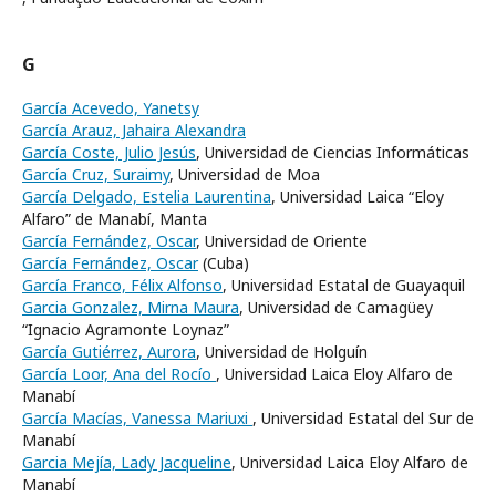
G
García Acevedo, Yanetsy
García Arauz, Jahaira Alexandra
García Coste, Julio Jesús
, Universidad de Ciencias Informáticas
García Cruz, Suraimy
, Universidad de Moa
García Delgado, Estelia Laurentina
, Universidad Laica “Eloy
Alfaro” de Manabí, Manta
García Fernández, Oscar
, Universidad de Oriente
García Fernández, Oscar
(Cuba)
García Franco, Félix Alfonso
, Universidad Estatal de Guayaquil
Garcia Gonzalez, Mirna Maura
, Universidad de Camagüey
“Ignacio Agramonte Loynaz”
García Gutiérrez, Aurora
, Universidad de Holguín
García Loor, Ana del Rocío
, Universidad Laica Eloy Alfaro de
Manabí
García Macías, Vanessa Mariuxi
, Universidad Estatal del Sur de
Manabí
Garcia Mejía, Lady Jacqueline
, Universidad Laica Eloy Alfaro de
Manabí