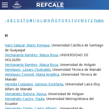
-
A
B
C
D
E
F
G
H
I
J
K
L
M
N
Ñ
O
P
Q
R
S
T
U
V
W
X
Y
Z
Todos
H
Haro Salazar, Mario Enrrique
, Universidad Católica de Santiago
de Guayaquil
Hechavarría Ramírez, Maiza Rosa
, UNIVERSIDAD DE
HOLGUÍN
Hechavarría Ramírez, Maiza Roza
, Universidad de Holguín
Henríquez, Lázaro Clodoaldo
, Universidad Técnica de Manabí
Henríquez Coronel, María Angélica
, Universidad Técnica de
Manabí
Heredia Coppiano, Genesis Estefania
, Universidad Laica Eloy
Alfaro de Manabí
Hernández Batista, Raysa
, Universidad de Holguin
Hernández Castro, Paula
, Universidad Metropolitana del
Ecuador
Hernández Dávila, Carlos Alfredo
, Universidad de