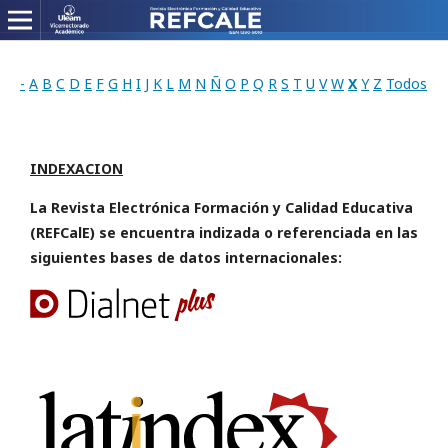
-
A
B
C
D
E
F
G
H
I
J
K
L
M
N
Ñ
O
P
Q
R
S
T
U
V
W
X
Y
Z
Todos
INDEXACION
La Revista Electrónica Formación y Calidad Educativa
(REFCalE) se encuentra indizada o referenciada en las
siguientes bases de datos internacionales: