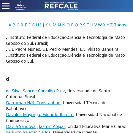
-
A
B
C
D
E
F
G
H
I
J
K
L
M
N
Ñ
O
P
Q
R
S
T
U
V
W
X
Y
Z
Todos
, Instituto Federal de Educação,Ciência e Tecnologia de Mato
Grosso do Sul. (Brasil)
, E.E Padre Nunes, E.E Pedro Mendes, E.E. Viriato Bandeira
, Instituto Federal de Educação,Ciência e Tecnologia de Mato
Grosso do Sul.
d
da Silva, Sani de Carvalho Rutz
, Universidade de Santa
Catarina. Brasil.
Darroman Hall, Constantino
, Universidad Técnica de
Babahoyo
Dávalos Mayorga, Eduardo Ramiro
, Universidad Nacional de
Chimborazo
Dávila Sandoval, Jazmín Abigail
, Unidad Educativa Marie Clarac
de Brito Salazar, Carlos
, Universidad de Oriente