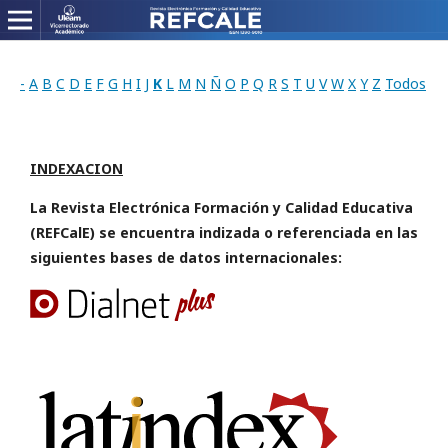
-
A
B
C
D
E
F
G
H
I
J
K
L
M
N
Ñ
O
P
Q
R
S
T
U
V
W
X
Y
Z
Todos
INDEXACION
La Revista Electrónica Formación y Calidad Educativa
(REFCalE) se encuentra indizada o referenciada en las
siguientes bases de datos internacionales: