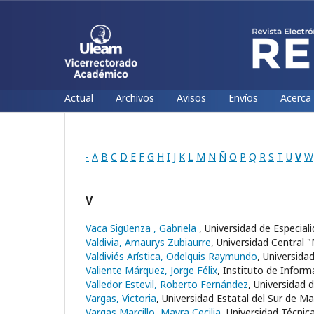
Actual
Archivos
Avisos
Envíos
Acerca
-
A
B
C
D
E
F
G
H
I
J
K
L
M
N
Ñ
O
P
Q
R
S
T
U
V
W
V
Vaca Sigüenza , Gabriela
, Universidad de Especial
Valdivia, Amaurys Zubiaurre
, Universidad Central 
Valdiviés Arística, Odelquis Raymundo
, Universida
Valiente Márquez, Jorge Félix
, Instituto de Inform
Valledor Estevil, Roberto Fernández
, Universidad 
Vargas, Victoria
, Universidad Estatal del Sur de M
Vargas Marcillo, Mayra Cecilia
, Universidad Técni