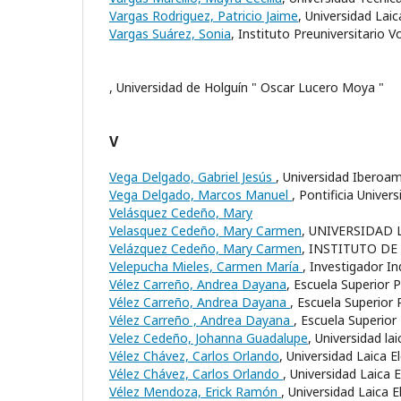
Vargas Rodriguez, Patricio Jaime
, Universidad Lai
Vargas Suárez, Sonia
, Instituto Preuniversitario 
, Universidad de Holguín " Oscar Lucero Moya "
V
Vega Delgado, Gabriel Jesús
, Universidad Iberoa
Vega Delgado, Marcos Manuel
, Pontificia Univer
Velásquez Cedeño, Mary
Velasquez Cedeño, Mary Carmen
, UNIVERSIDAD
Velázquez Cedeño, Mary Carmen
, INSTITUTO D
Velepucha Mieles, Carmen María
, Investigador I
Vélez Carreño, Andrea Dayana
, Escuela Superior 
Vélez Carreño, Andrea Dayana
, Escuela Superior
Vélez Carreño , Andrea Dayana
, Escuela Superio
Velez Cedeño, Johanna Guadalupe
, Universidad la
Vélez Chávez, Carlos Orlando
, Universidad Laica 
Vélez Chávez, Carlos Orlando
, Universidad Laica 
Vélez Mendoza, Erick Ramón
, Universidad Laica 