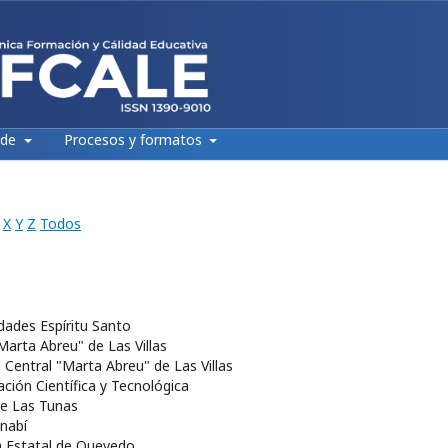
 de
Procesos y formatos
X
Y
Z
Todos
idades Espíritu Santo
"Marta Abreu" de Las Villas
d Central "Marta Abreu" de Las Villas
ación Científica y Tecnológica
de Las Tunas
anabí
ca Estatal de Quevedo