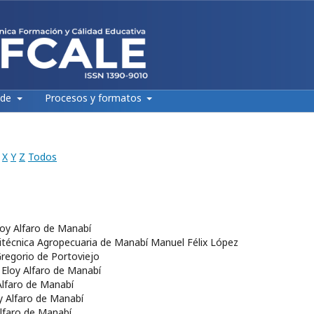
 de
Procesos y formatos
X
Y
Z
Todos
Eloy Alfaro de Manabí
litécnica Agropecuaria de Manabí Manuel Félix López
Gregorio de Portoviejo
a Eloy Alfaro de Manabí
 Alfaro de Manabí
oy Alfaro de Manabí
Alfaro de Manabí