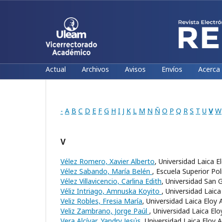
Actual
Archivos
Avisos
Envíos
Acerca
-
A
B
C
D
E
F
G
H
I
J
K
L
M
N
Ñ
O
P
Q
R
S
T
U
V
W
V
Vélez Romero, Xavier Alberto
, Universidad Laica 
Vélez Sabando, María Belén
, Escuela Superior Po
Vélez Villavicencio, Carlina Edith
, Universidad San 
Véliz Intriago, Amnuska Koyito
, Universidad Laic
Veliz Robles, Fresia María
, Universidad Laica Eloy
Veliz Zambrano, Jorge Paúl
, Universidad Laica El
Vera Alcívar, Yandry Jesús
, Universidad Laica Eloy 