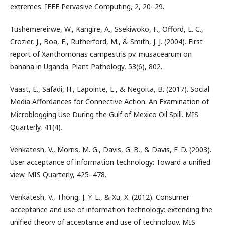
extremes. IEEE Pervasive Computing, 2, 20–29.
Tushemereirwe, W., Kangire, A., Ssekiwoko, F., Offord, L. C.,
Crozier, J., Boa, E., Rutherford, M., & Smith, J. J. (2004). First
report of Xanthomonas campestris pv. musacearum on
banana in Uganda. Plant Pathology, 53(6), 802.
Vaast, E., Safadi, H., Lapointe, L., & Negoita, B. (2017). Social
Media Affordances for Connective Action: An Examination of
Microblogging Use During the Gulf of Mexico Oil Spill. MIS
Quarterly, 41(4).
Venkatesh, V., Morris, M. G., Davis, G. B., & Davis, F. D. (2003).
User acceptance of information technology: Toward a unified
view. MIS Quarterly, 425–478.
Venkatesh, V., Thong, J. Y. L., & Xu, X. (2012). Consumer
acceptance and use of information technology: extending the
unified theory of acceptance and use of technology. MIS