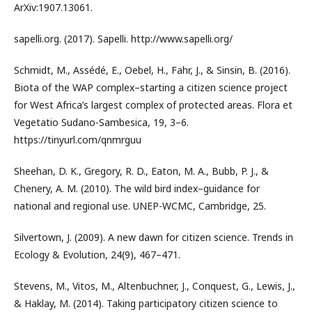
ArXiv:1907.13061.
sapelli.org. (2017). Sapelli. http://www.sapelli.org/
Schmidt, M., Assédé, E., Oebel, H., Fahr, J., & Sinsin, B. (2016).
Biota of the WAP complex–starting a citizen science project
for West Africa’s largest complex of protected areas. Flora et
Vegetatio Sudano-Sambesica, 19, 3–6.
https://tinyurl.com/qnmrguu
Sheehan, D. K., Gregory, R. D., Eaton, M. A., Bubb, P. J., &
Chenery, A. M. (2010). The wild bird index–guidance for
national and regional use. UNEP-WCMC, Cambridge, 25.
Silvertown, J. (2009). A new dawn for citizen science. Trends in
Ecology & Evolution, 24(9), 467–471.
Stevens, M., Vitos, M., Altenbuchner, J., Conquest, G., Lewis, J.,
& Haklay, M. (2014). Taking participatory citizen science to