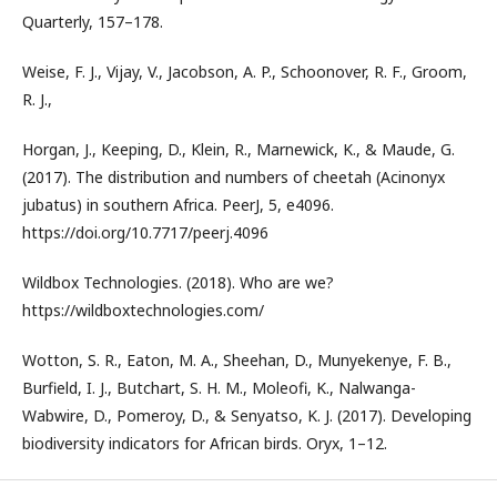
Quarterly, 157–178.
Weise, F. J., Vijay, V., Jacobson, A. P., Schoonover, R. F., Groom,
R. J.,
Horgan, J., Keeping, D., Klein, R., Marnewick, K., & Maude, G.
(2017). The distribution and numbers of cheetah (Acinonyx
jubatus) in southern Africa. PeerJ, 5, e4096.
https://doi.org/10.7717/peerj.4096
Wildbox Technologies. (2018). Who are we?
https://wildboxtechnologies.com/
Wotton, S. R., Eaton, M. A., Sheehan, D., Munyekenye, F. B.,
Burfield, I. J., Butchart, S. H. M., Moleofi, K., Nalwanga-
Wabwire, D., Pomeroy, D., & Senyatso, K. J. (2017). Developing
biodiversity indicators for African birds. Oryx, 1–12.