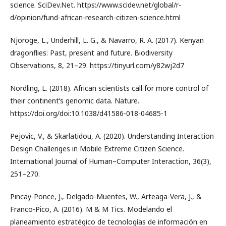
science. SciDev.Net. https://www.scidev.net/global/r-
d/opinion/fund-african-research-citizen-science.html
Njoroge, L., Underhill, L. G., & Navarro, R. A. (2017). Kenyan
dragonflies: Past, present and future. Biodiversity
Observations, 8, 21–29. https://tinyurl.com/y82wj2d7
Nordling, L. (2018). African scientists call for more control of
their continent’s genomic data. Nature.
https://doi.org/doi:10.1038/d41586-018-04685-1
Pejovic, V., & Skarlatidou, A. (2020). Understanding Interaction
Design Challenges in Mobile Extreme Citizen Science.
International Journal of Human–Computer Interaction, 36(3),
251–270.
Pincay-Ponce, J., Delgado-Muentes, W., Arteaga-Vera, J., &
Franco-Pico, A. (2016). M & M Tics. Modelando el
planeamiento estratégico de tecnologías de información en