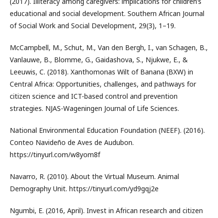
(2017). Illiteracy among caregivers: implications for children’s
educational and social development. Southern African Journal
of Social Work and Social Development, 29(3), 1–19.
McCampbell, M., Schut, M., Van den Bergh, I., van Schagen, B.,
Vanlauwe, B., Blomme, G., Gaidashova, S., Njukwe, E., &
Leeuwis, C. (2018). Xanthomonas Wilt of Banana (BXW) in
Central Africa: Opportunities, challenges, and pathways for
citizen science and ICT-based control and prevention
strategies. NJAS-Wageningen Journal of Life Sciences.
National Environmental Education Foundation (NEEF). (2016).
Conteo Navideño de Aves de Audubon.
https://tinyurl.com/w8yom8f
Navarro, R. (2010). About the Virtual Museum. Animal
Demography Unit. https://tinyurl.com/yd9gqj2e
Ngumbi, E. (2016, April). Invest in African research and citizen