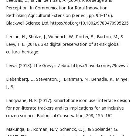
Leeuwis, C., & Van den Ban, A. (2004). Knowledge and
Perception. In Communication for Rural Innovation:
Rethinking Agricultural Extension (3er ed., pp. 94–116).
Blackwell Science Ltd. https://doi.org/10.1002/9780470995235
Lercari, N., Shulze, J., Wendrich, W., Porter, B., Burton, M., &
Levy, T. E. (2016). 3-D digital preservation of at-risk global
cultural heritage.
Lewa. (2018). The Grevy’s Zebra. https://tinyurl.com/y79uwwjz
Liebenberg, L., Steventon, J., Brahman, N., Benadie, K., Minye,
J., &
Langwane, H. K. (2017). Smartphone icon user interface design
for non-literate trackers and its implications for an inclusive
citizen science. Biological Conservation, 208, 155–162.
Makunga, B., Roman, N. V, Schenck, C. J., & Spolander, G.