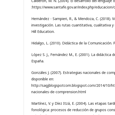
Calderón, M. N. (2004). El desarrollo del lenguaje
:https://www.santafe.gov.ar/index.php/educacio
Hernández - Sampieri, R., & Mendoza, C. (2018). 
investigación. Las rutas cuantitativa, cualitativa
Hill Education.
Hidalgo, L. (2010). Didáctica de la Comunicación. P
López S. J., Fernández M., E. (2001). La didáctica 
España.
Gonzáles J. (2007). Estrategias nacionales de com
disponible en:
http://sagjblogspotcom.blogspot.com/2014/10/htt
nacionales-de-comprension.html
Martínez, V. y Díez Itzá, E. (2004). Las etapas tard
fonológica: procesos de reducción de grupos con