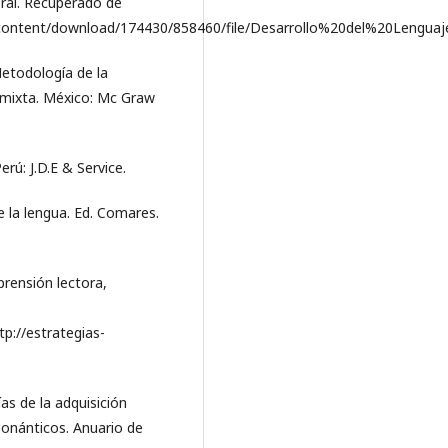
 oral. Recuperado de
n/content/download/174430/858460/file/Desarrollo%20del%20Lenguaj
Metodología de la
 y mixta. México: Mc Graw
erú: J.D.E & Service.
de la lengua. Ed. Comares.
prensión lectora,
p://estrategias-
ías de la adquisición
sonánticos. Anuario de