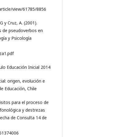
article/view/61785/8856
G y Cruz, A. (2001).
nes de pseudoverbos en
gía y Psicología
za1.pdf
ulo Educación Inicial 2014
al: origen, evolución e
de Educación, Chile
isitos para el proceso de
a fonológica y destrezas
[Fecha de Consulta 14 de
951374006