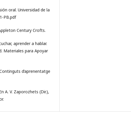
ión oral. Universidad de la
-1-PB.pdf
 Appleton Century Crofts.
cuchar, aprender a hablar.
d. Materiales para Apoyar
. Continguts d’aprenentatge
En A. V. Zaporozhets (Dir.),
or.