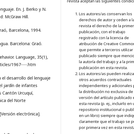
revista aceptan las siguientes condic
enguaje. En. J. Berko y N.
Los autores/as conservan los
id: McGraw Hill.
derechos de autor y ceden a l
revista el derecho de la prime
Graó, Barcelona, 1994.
publicación, con el trabajo
registrado con la licencia de
ngua. Barcelona: Graó.
atribución de Creative Commo
que permite a terceros utilizar 
publicado siempre que menci
ehavior. Language, 35(1),
la autoría del trabajo y a la pri
icles/1967----.htm
publicación en esta revista.
Los autores/as pueden realiza
 el desarrollo del lenguaje
otros acuerdos contractuales
l jardín de infantes
independientes y adicionales 
la distribución no exclusiva de 
s Cantón Urcuquí,
versión del artículo publicado
nica del Norte
esta revista (p. ej., incluirlo en
repositorio institucional o publ
[Versión electrónica].
en un libro) siempre que indi
claramente que el trabajo se p
por primera vez en esta revist