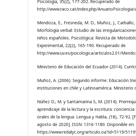
Psicología, 35(2), 177-202. Recuperado de
http://www.raco.cat/index.php/AnuarioPsicologia/
Mendoza, E., Fresneda, M. D., Muñoz, J., Carballo, 
Morfología verbal: Estudio de las irregularizacio
niños españoles. Psicológica: Revista de Metodolo
Experimental, 22(2), 165-190. Recuperado de
http://www.uv.es/psicologica/articulos2.01/Mendo
Ministerio de Educación del Ecuador (2014). Curríc
Muñoz, A. (2006): Segundo informe: Educación Inici
instituciones en chile y Latinoamérica. Ministerio 
Núñez D., M. y Santamarina S, M. (2014). Prerrequ
aprendizaje de la lectura y la escritura: concienci
orales de la lengua. Lengua y Habla, (18), 72-92. 
agosto de 2020]. ISSN: 1316-1180. Disponible en:
https://www.redalyc.org/articulo.oa?id=5119/511