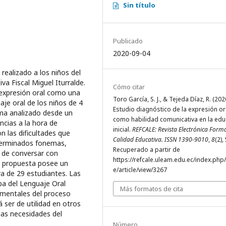
Sin título
Publicado
2020-09-04
 realizado a los niños del
va Fiscal Miguel Iturralde.
Cómo citar
a expresión oral como una
Toro García, S. J., & Tejeda Díaz, R. (202
aje oral de los niños de 4
Estudio diagnóstico de la expresión or
ma analizado desde un
como habilidad comunicativa en la edu
ncias a la hora de
inicial.
REFCALE: Revista Electrónica Form
n las dificultades que
Calidad Educativa. ISSN 1390-9010
,
8
(2),
eterminados fonemas,
Recuperado a partir de
a de conversar con
https://refcale.uleam.edu.ec/index.php/
a propuesta posee un
e/article/view/3267
ra de 29 estudiantes. Las
ba del Lenguaje Oral
Más formatos de cita
amentales del proceso
 ser de utilidad en otros
las necesidades del
Número