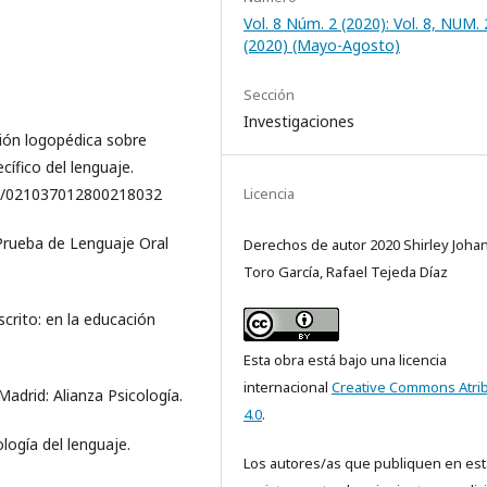
Vol. 8 Núm. 2 (2020): Vol. 8, NUM. 
(2020) (Mayo-Agosto)
Sección
Investigaciones
ción logopédica sobre
cífico del lenguaje.
174/021037012800218032
Licencia
. Prueba de Lenguaje Oral
Derechos de autor 2020 Shirley Joha
Toro García, Rafael Tejeda Díaz
scrito: en la educación
Esta obra está bajo una licencia
internacional
Creative Commons Atri
Madrid: Alianza Psicología.
4.0
.
ología del lenguaje.
Los autores/as que publiquen en est