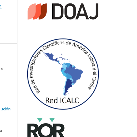
2
na
bución
a