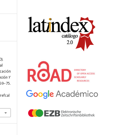
0).
al
cación
ación Y
 59–75.
refcal