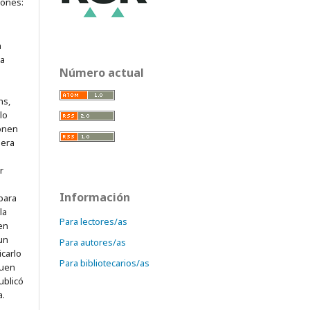
iones:
a
ra
Número actual
ns,
lo
onen
mera
r
Información
para
la
Para lectores/as
 en
 un
Para autores/as
icarlo
Para bibliotecarios/as
quen
ublicó
a.