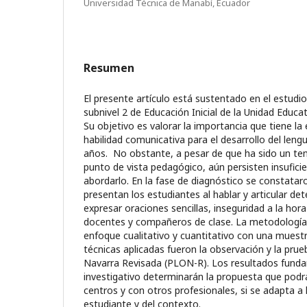
Universidad Técnica de Manabí, Ecuador
Resumen
El presente artículo está sustentado en el estudio
subnivel 2 de Educación Inicial de la Unidad Educati
Su objetivo es valorar la importancia que tiene l
habilidad comunicativa para el desarrollo del lengu
años. No obstante, a pesar de que ha sido un te
punto de vista pedagógico, aún persisten insuficie
abordarlo. En la fase de diagnóstico se constataro
presentan los estudiantes al hablar y articular d
expresar oraciones sencillas, inseguridad a la hor
docentes y compañeros de clase. La metodologí
enfoque cualitativo y cuantitativo con una muest
técnicas aplicadas fueron la observación y la prue
Navarra Revisada (PLON-R). Los resultados fund
investigativo determinarán la propuesta que podrá
centros y con otros profesionales, si se adapta a 
estudiante y del contexto.