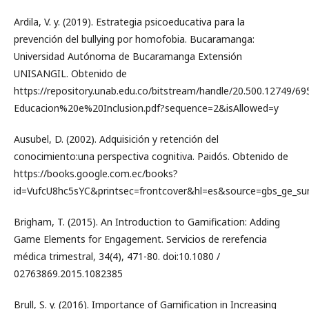
Ardila, V. y. (2019). Estrategia psicoeducativa para la
prevención del bullying por homofobia. Bucaramanga:
Universidad Autónoma de Bucaramanga Extensión
UNISANGIL. Obtenido de
https://repository.unab.edu.co/bitstream/handle/20.500.12749/6
Educacion%20e%20Inclusion.pdf?sequence=2&isAllowed=y
Ausubel, D. (2002). Adquisición y retención del
conocimiento:una perspectiva cognitiva. Paidós. Obtenido de
https://books.google.com.ec/books?
id=VufcU8hc5sYC&printsec=frontcover&hl=es&source=gbs_ge_
Brigham, T. (2015). An Introduction to Gamification: Adding
Game Elements for Engagement. Servicios de rerefencia
médica trimestral, 34(4), 471-80. doi:10.1080 /
02763869.2015.1082385
Brull, S. y. (2016). Importance of Gamification in Increasing