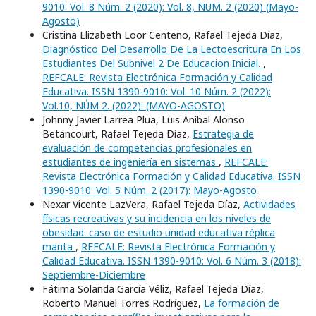
9010: Vol. 8 Núm. 2 (2020): Vol. 8, NUM. 2 (2020) (Mayo-
Agosto)
Cristina Elizabeth Loor Centeno, Rafael Tejeda Díaz,
Diagnóstico Del Desarrollo De La Lectoescritura En Los
Estudiantes Del Subnivel 2 De Educacion Inicial.
,
REFCALE: Revista Electrónica Formación y Calidad
Educativa. ISSN 1390-9010: Vol. 10 Núm. 2 (2022):
Vol.10, NÚM 2. (2022): (MAYO-AGOSTO)
Johnny Javier Larrea Plua, Luis Aníbal Alonso
Betancourt, Rafael Tejeda Díaz,
Estrategia de
evaluación de competencias profesionales en
estudiantes de ingeniería en sistemas
,
REFCALE:
Revista Electrónica Formación y Calidad Educativa. ISSN
1390-9010: Vol. 5 Núm. 2 (2017): Mayo-Agosto
Nexar Vicente LazVera, Rafael Tejeda Díaz,
Actividades
físicas recreativas y su incidencia en los niveles de
obesidad. caso de estudio unidad educativa réplica
manta
,
REFCALE: Revista Electrónica Formación y
Calidad Educativa. ISSN 1390-9010: Vol. 6 Núm. 3 (2018):
Septiembre-Diciembre
Fátima Solanda García Véliz, Rafael Tejeda Díaz,
Roberto Manuel Torres Rodríguez,
La formación de