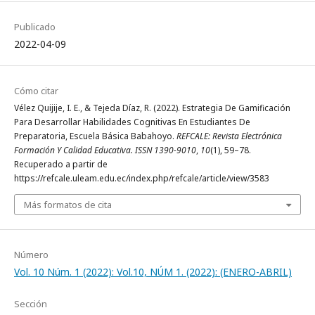
Publicado
2022-04-09
Cómo citar
Vélez Quijije, I. E., & Tejeda Díaz, R. (2022). Estrategia De Gamificación
Para Desarrollar Habilidades Cognitivas En Estudiantes De
Preparatoria, Escuela Básica Babahoyo.
REFCALE: Revista Electrónica
Formación Y Calidad Educativa. ISSN 1390-9010
,
10
(1), 59–78.
Recuperado a partir de
https://refcale.uleam.edu.ec/index.php/refcale/article/view/3583
Más formatos de cita
Número
Vol. 10 Núm. 1 (2022): Vol.10, NÚM 1. (2022): (ENERO-ABRIL)
Sección