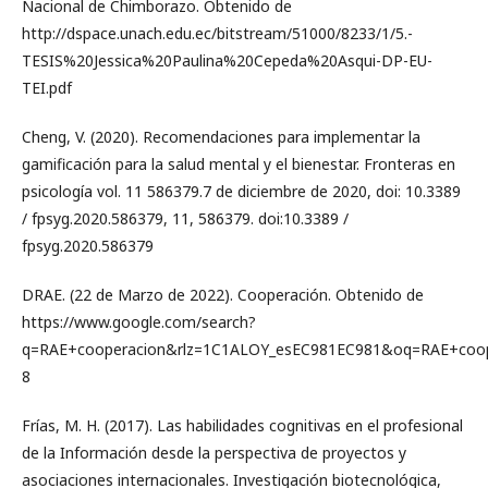
Nacional de Chimborazo. Obtenido de
http://dspace.unach.edu.ec/bitstream/51000/8233/1/5.-
TESIS%20Jessica%20Paulina%20Cepeda%20Asqui-DP-EU-
TEI.pdf
Cheng, V. (2020). Recomendaciones para implementar la
gamificación para la salud mental y el bienestar. Fronteras en
psicología vol. 11 586379.7 de diciembre de 2020, doi: 10.3389
/ fpsyg.2020.586379, 11, 586379. doi:10.3389 /
fpsyg.2020.586379
DRAE. (22 de Marzo de 2022). Cooperación. Obtenido de
https://www.google.com/search?
q=RAE+cooperacion&rlz=1C1ALOY_esEC981EC981&oq=RAE+coope
8
Frías, M. H. (2017). Las habilidades cognitivas en el profesional
de la Información desde la perspectiva de proyectos y
asociaciones internacionales. Investigación biotecnológica,