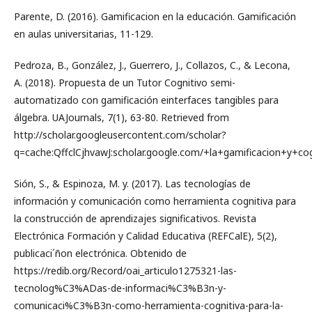
Parente, D. (2016). Gamificacion en la educación. Gamificación
en aulas universitarias, 11-129.
Pedroza, B., González, J., Guerrero, J., Collazos, C., & Lecona,
A. (2018). Propuesta de un Tutor Cognitivo semi-
automatizado con gamificación einterfaces tangibles para
álgebra. UAJournals, 7(1), 63-80. Retrieved from
http://scholar.googleusercontent.com/scholar?
q=cache:QffclCjhvawJ:scholar.google.com/+la+gamificacion+y+c
Sión, S., & Espinoza, M. y. (2017). Las tecnologías de
información y comunicación como herramienta cognitiva para
la construcción de aprendizajes significativos. Revista
Electrónica Formación y Calidad Educativa (REFCalE), 5(2),
publicaci´ñon electrónica. Obtenido de
https://redib.org/Record/oai_articulo1275321-las-
tecnolog%C3%ADas-de-informaci%C3%B3n-y-
comunicaci%C3%B3n-como-herramienta-cognitiva-para-la-