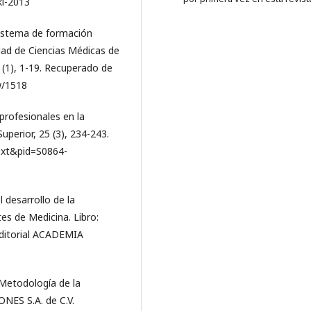
ki-2013
l sistema de formación
dad de Ciencias Médicas de
 (1), 1-19. Recuperado de
w/1518
profesionales en la
uperior, 25 (3), 234-243.
ttext&pid=S0864-
 desarrollo de la
es de Medicina. Libro:
 Editorial ACADEMIA
 Metodología de la
NES S.A. de C.V.