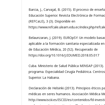
Barcia, J., Carvajal, B. (2015). El proceso de ense
Educación Superior. Revista Electrónica de Formac
(REFCaLE), 3 (3). Disponible en
https://www.refcale.uleam.edu.ec/index.php/refcale
Belaunzaran, J. (2019). EUROpSY: Un modelo basa
aplicable a la formación sanitaria especializada en
de Educación Médica, 20 (52). Recuperado de
https://doi.org/10.1016/J.EDUMED.2018.05.017
Cuba. Ministerio de Salud Pública MINSAP (2013). 
programa. Especialidad Cirugía Pediátrica. Centr
Superior. La Habana.
Declaración de Helsinki (2013). Principios éticos p
médicas en seres humanos. Asociación Médica Mun
http://www.isciii.es/ISCIII/es/contenidos/fd-invest