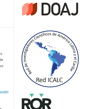
so
de
ruz
bución
a