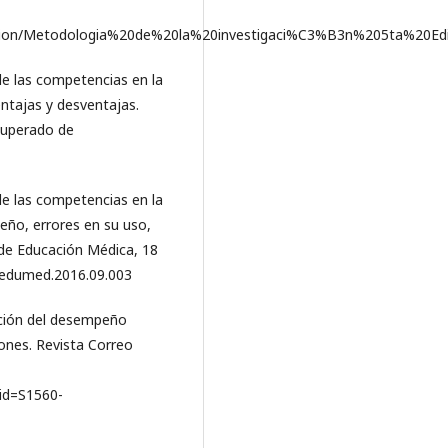
igacion/Metodologia%20de%20la%20investigaci%C3%B3n%205ta%20Ed
de las competencias en la
ventajas y desventajas.
cuperado de
de las competencias en la
iseño, errores en su uso,
a de Educación Médica, 18
j.edumed.2016.09.003
uación del desempeño
iones. Revista Correo
pid=S1560-