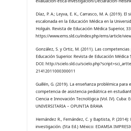
evaluacion-etica-investigacion/Declaracion-Helsin
Díaz, P. A.; Leyva, E. K., Carrasco, M. A. (2019). E
escalonada en la Educación Médica en la Universi
Holguín. Revista de Educación Médica Superior, 33
https://www.ems.sld.cu/index.php/ems/article/vie
González, S. y Ortiz, M. (2011). Las competencias 
Educación Superior. Revista de Educación Médica S
DOI: http://scielo.sld.cu/scielo.php?script=sci_ar
21412011000300011
Guillén, G. (2019). La enseñanza problémica para el
competencia de asistencia pediátrica en estudiant
Ciencia e Innovación Tecnológica (Vol. IV). Cuba:
UNIVERSITARIA – OPUNTIA BRAVA
Hernández R., Fernández, C. y Baptista, P. (2014):
investigación. (5ta Ed.) México: EDAMSA IMPRESIO