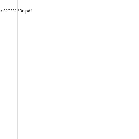
ici%C3%B3n.pdf