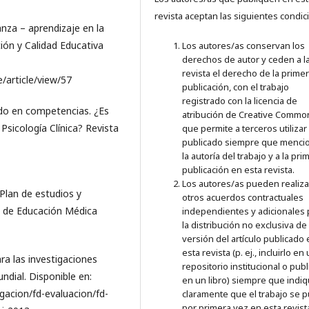
revista aceptan las siguientes condic
ñanza – aprendizaje en la
ión y Calidad Educativa
Los autores/as conservan los
derechos de autor y ceden a l
revista el derecho de la prime
/article/view/57
publicación, con el trabajo
registrado con la licencia de
do en competencias. ¿Es
atribución de Creative Commo
 Psicología Clínica? Revista
que permite a terceros utilizar 
publicado siempre que menci
la autoría del trabajo y a la pri
publicación en esta revista.
Los autores/as pueden realiza
Plan de estudios y
otros acuerdos contractuales
os de Educación Médica
independientes y adicionales 
la distribución no exclusiva de 
versión del artículo publicado
esta revista (p. ej., incluirlo en
ara las investigaciones
repositorio institucional o publ
dial. Disponible en:
en un libro) siempre que indi
igacion/fd-evaluacion/fd-
claramente que el trabajo se p
por primera vez en esta revist