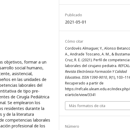
Publicado
2021-05-01
Cómo citar
Cordovés Almaguer, Y., Alonso Betancou
A., Andrade Toscano, A. M., & Bustama
Cruz, R. E. (2021). Perfil de competencia
s objetivos, formar a un
laborales del cirujano pediatra.
REFCAL
esarrollo social humano,
Revista Electrónica Formación Y Calidad
cente, asistencial,
Educativa. ISSN 1390-9010
,
9
(1), 103–11
peños en las unidades de
Recuperado a partir de
petencias laborales del
https://refcale.uleam.edu.ec/index.php/
ntitativa de tipo pre-
e/article/view/3341
entes de Cirugía Pediátrica
nal. Se emplearon los
Más formatos de cita
s residentes durante la
 y de la literatura
il de competencias laborales
mación profesional de los
Número