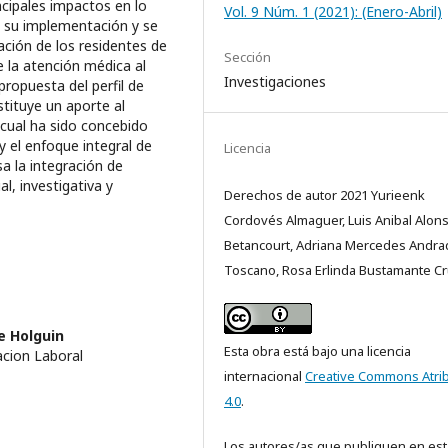
ncipales impactos en lo
Vol. 9 Núm. 1 (2021): (Enero-Abril)
n su implementación y se
ación de los residentes de
Sección
de la atención médica al
Investigaciones
propuesta del perfil de
tituye un aporte al
 cual ha sido concebido
y el enfoque integral de
Licencia
a la integración de
l, investigativa y
Derechos de autor 2021 Yurieenk
Cordovés Almaguer, Luis Anibal Alon
Betancourt, Adriana Mercedes Andra
Toscano, Rosa Erlinda Bustamante C
e Holguin
Esta obra está bajo una licencia
acion Laboral
internacional
Creative Commons Atri
4.0
.
Los autores/as que publiquen en est