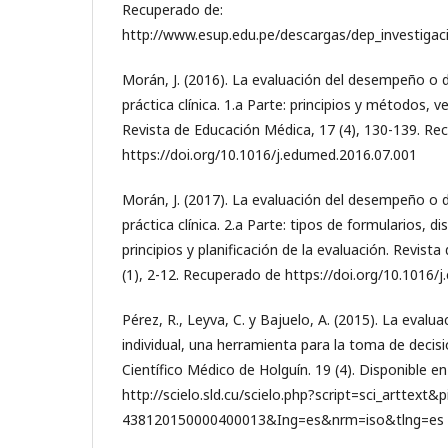
Recuperado de:
http://www.esup.edu.pe/descargas/dep_invest
Morán, J. (2016). La evaluación del desempeño o 
práctica clínica. 1.a Parte: principios y métodos, 
Revista de Educación Médica, 17 (4), 130-139. Re
https://doi.org/10.1016/j.edumed.2016.07.001
Morán, J. (2017). La evaluación del desempeño o 
práctica clínica. 2.a Parte: tipos de formularios, d
principios y planificación de la evaluación. Revist
(1), 2-12. Recuperado de https://doi.org/10.1016/
Pérez, R., Leyva, C. y Bajuelo, A. (2015). La eval
individual, una herramienta para la toma de decis
Científico Médico de Holguín. 19 (4). Disponible en
http://scielo.sld.cu/scielo.php?script=sci_arttext&
438120150000400013&Ing=es&nrm=iso&tlng=es