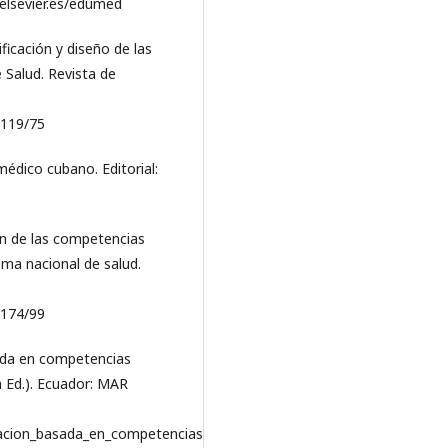
.elsevier.es/edumed
ificación y diseño de las
 Salud. Revista de
/119/75
médico cubano. Editorial:
ión de las competencias
ema nacional de salud.
/174/99
sada en competencias
a Ed.). Ecuador: MAR
macion_basada_en_competencias