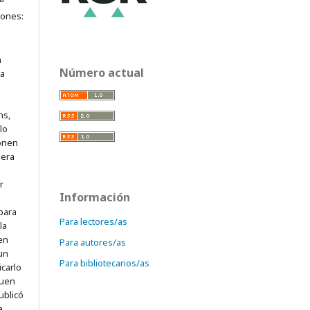
iones:
a
Número actual
ra
ns,
lo
onen
mera
r
Información
para
Para lectores/as
la
 en
Para autores/as
 un
Para bibliotecarios/as
icarlo
quen
ublicó
a.