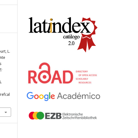
rt, L.
nte
s
E:
6.
refcal