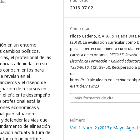
dor.
2013-07-02
Cómo citar
Pilozo Cedeño, R. A. A., & Tejeda Díaz, R
(2013). La evaluación curricular como 
sión en un entorno
para el perfeccionamiento curricular en
s cambios políticos,
carrera de economía.
REFCALE: Revista
cias, el profesional de las
Electrónica Formación Y Calidad Educativ
ncias adquiridas en su
1390-9010
,
1
(2), 39–50. Recuperado a p
sus conocimientos para
de
e revelan en el
https://refcale.uleam.edu.ec/index.php/
ncieros y el diseño de
e/article/view/23
ignación de recursos en
en el eficiente desempeño
Más formatos de cita
e profesional está la
ciones económicas y
alquier situación
y defender las vías que
Número
 fundamento de alineación
Vol. 1 Núm. 2 (2013): Mayo-Agost
uación actual y futura de
ntar con un perfil de