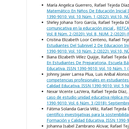
María Angelica Guerrero, Rafael Tejeda Día
Matemático En Niños De Educación Inicial 
1390-9010: Vol. 10 Núm. 1 (2022): Vol.10, 
Shirley Johana Toro García, Rafael Tejeda D
comunicativa en la educación inicial
,
REFCAL
Vol. 8 Núm. 2 (2020): Vol. 8, NUM. 2 (2020)
Cristina Elizabeth Loor Centeno, Rafael Tej
Estudiantes Del Subnivel 2 De Educacion Ini
1390-9010: Vol. 10 Núm. 2 (2022): Vol.10,
Iliana Elizabeth Vélez Quijije, Rafael Tejeda
En Estudiantes De Preparatoria, Escuela 
Educativa. ISSN 1390-9010: Vol. 10 Núm. 1 
Johnny Javier Larrea Plua, Luis Aníbal Alon
competencias profesionales en estudiantes
Calidad Educativa. ISSN 1390-9010: Vol. 5 
Nexar Vicente LazVera, Rafael Tejeda Díaz,
caso de estudio unidad educativa réplica 
1390-9010: Vol. 6 Núm. 3 (2018): Septiembr
Fátima Solanda García Véliz, Rafael Tejeda
científico investigativas para la sostenibil
Formación y Calidad Educativa. ISSN 1390-9
Johanna Isabel Zambrano Alcivar, Rafael Te