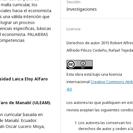
Sección
malla curricular, los
Investigaciones
ciales hacia el economista
es una válida intención que
e lograr un proceso
tencias específicas, básicas
Licencia
del economista. PALABRAS
; competencias
Derechos de autor 2015 Robert Alfre
Alfredo Pilozo Cedeño, Rafael Tejeda
Esta obra está bajo una licencia
sidad Laica Eloy Alfaro
internacional
Creative Commons Atri
4.0
.
lfaro de Manabí (ULEAM).
Los autores/as que publiquen en est
revista aceptan las siguientes condic
n curricular basada en
de Manabí. Ecuador.
Los autores/as conservan los
guín Oscar Lucero Moya,
derechos de autor y ceden a l