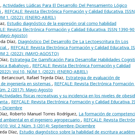
z,
Actividades Lúdicas Para El Desarrollo Del Pensamiento Lógico
Ii
,
REFCALE: Revista Electrónica Formación y Calidad Educativa. ISSN
NÚM 1. (2022): (ENERO-ABRIL)
íaz,
Estudio diagnóstico de la expresión oral como habilidad
E: Revista Electrónica Formación y Calidad Educativa. ISSN 1390-90
 (Mayo-Agosto)
eda Díaz,
Diagnóstico Del Desarrollo De La Lectoescritura En Los
cial.
,
REFCALE: Revista Electrónica Formación y Calidad Educativa. I
 NÚM 2. (2022): (MAYO-AGOSTO)
 Díaz,
Estrategia De Gamificación Para Desarrollar Habilidades Cognit
Básica Babahoyo
,
REFCALE: Revista Electrónica Formación y Calidad
(2022): Vol.10, NÚM 1. (2022): (ENERO-ABRIL)
so Betancourt, Rafael Tejeda Díaz,
Estrategia de evaluación de
 de ingeniería en sistemas
,
REFCALE: Revista Electrónica Formación
Núm. 2 (2017): Mayo-Agosto
Actividades físicas recreativas y su incidencia en los niveles de obesi
manta
,
REFCALE: Revista Electrónica Formación y Calidad Educativa. 
e-Diciembre
 Díaz, Roberto Manuel Torres Rodríguez,
La formación de competenc
idad ambiental en el ingeniero agropecuario
,
REFCALE: Revista Electrón
010: Vol. 2 Núm. 3 (2014): Septiembre-Diciembre
jeda Díaz,
Estudio diagnóstico sobre la habilidad de escritura académ