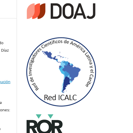
do
 Díaz
bución
a
iones:
a