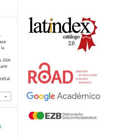
.
base
 la
a. ISSN
artir
refcal
o