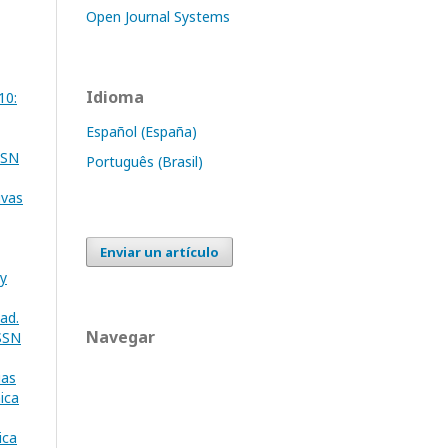
Open Journal Systems
Idioma
10:
Español (España)
SSN
Português (Brasil)
ivas
Enviar un artículo
 y
dad.
Navegar
ISSN
ias
ica
ica