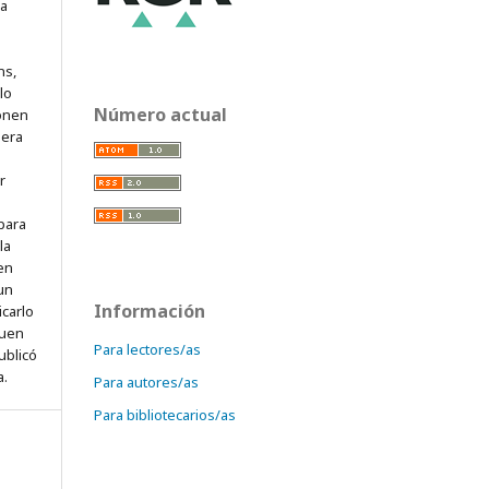
ra
ns,
lo
Número actual
onen
mera
r
para
la
 en
 un
Información
icarlo
quen
Para lectores/as
ublicó
a.
Para autores/as
Para bibliotecarios/as